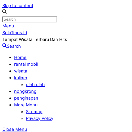
Skip to content
Menu
SoloTrans.Id
Tempat Wisata Terbaru Dan Hits
Search
Home
rental mobil
wisata
kuliner
oleh oleh
nongkrong
penginapan
More Menu
Sitemap
Privacy Policy
Close Menu