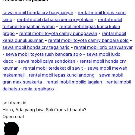
sewa mobil honda crv banyuanyar
-
rental mobil lepas kunci
simo
-
rental mobil daihatsu xenia joyotakan
-
rental mobil
fortuner kepatihan wetan
-
rental mobil lepas kunci kulon
progo
-
rental mobil toyota camry punggawan
-
rental mobil
xenia dunukusuman
-
rental mobil toyota camry bandara solo
-
sewa mobil honda crv tegalharjo
-
rental mobil brio banyuanyar
-
sewa mobil toyota rush bandara solo
-
sewa mobil luxio
kleco
-
sewa mobil calya sondokan
-
rental mobil honda crv
kauman
-
rental mobil terdekat di sawit
-
sewa mobil mewah
makamhaji
-
rental mobil lepas kunci andong
-
sewa mobil
gran max surakarta
-
rental mobil mobilio jagalan
-
rental mobil
daihatsu xenia tegalharjo
-
solotrans.id
Hello, Ada yang bisa SoloTrans.Id bantu?
Open chat