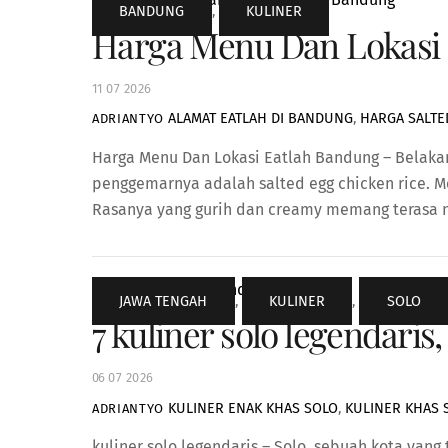
BANDUNG
,
KULINER
Harga Menu Dan Lokasi E
11
07
2026
ALAMAT EATLAH DI BANDUNG
,
HARGA SALTE
ADRIANTYO
Harga Menu Dan Lokasi Eatlah Bandung – Belakang
penggemarnya adalah salted egg chicken rice. M
Rasanya yang gurih dan creamy memang terasa n
JAWA TENGAH
,
KULINER
,
SOLO
7 kuliner solo legendar
06
07
2026
KULINER ENAK KHAS SOLO
,
KULINER KHAS 
ADRIANTYO
kuliner solo legendaris – Solo, sebuah kota yang