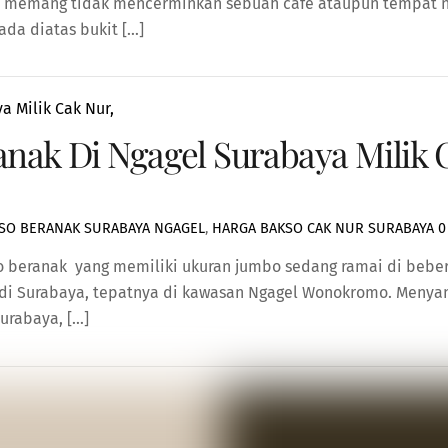
nya memang tidak mencerminkan sebuah cafe ataupun tempat 
rada diatas bukit […]
anak Di Ngagel Surabaya Milik 
SO BERANAK SURABAYA NGAGEL
,
HARGA BAKSO CAK NUR SURABAYA
0
o beranak yang memiliki ukuran jumbo sedang ramai di beber
di Surabaya, tepatnya di kawasan Ngagel Wonokromo. Menya
Surabaya, […]