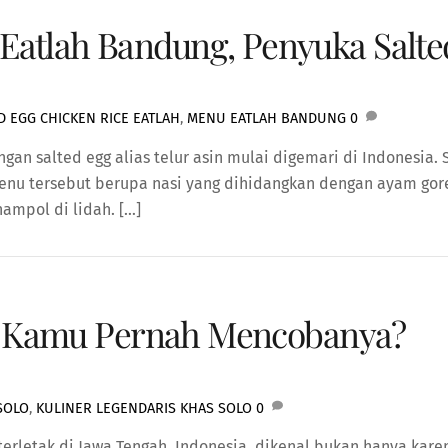
atlah Bandung, Penyuka Salted
D EGG CHICKEN RICE EATLAH
,
MENU EATLAH BANDUNG
0
an salted egg alias telur asin mulai digemari di Indonesia.
enu tersebut berupa nasi yang dihidangkan dengan ayam gore
ampol di lidah. […]
is, Kamu Pernah Mencobanya?
SOLO
,
KULINER LEGENDARIS KHAS SOLO
0
 terletak di Jawa Tengah, Indonesia, dikenal bukan hanya kar