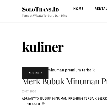
Skip
SoloTrans.Id
to
HOME
RENTA
content
Tempat Wisata Terbaru Dan Hits
kuliner
KULINER
Merk Bubuk Minuman Pre
23
07
2026
BUBUK MINUMAN PREMIUM TERBAIK
,
MERK
ADRIANTYO
TERDEKAT
0