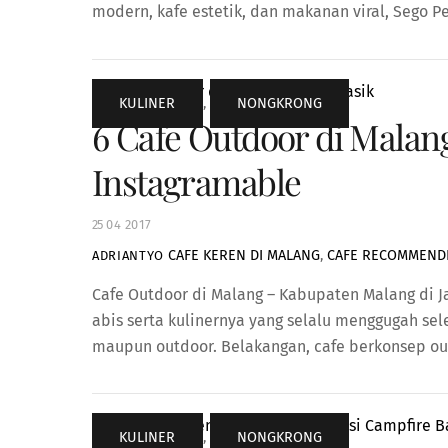
modern, kafe estetik, dan makanan viral, Sego P
KULINER
,
NONGKRONG
6 Cafe Outdoor di Mala
Instagramable
25
04
2017
CAFE KEREN DI MALANG
,
CAFE RECOMMENDE
ADRIANTYO
Cafe Outdoor di Malang – Kabupaten Malang di Ja
abis serta kulinernya yang selalu menggugah sel
maupun outdoor. Belakangan, cafe berkonsep ou
KULINER
,
NONGKRONG