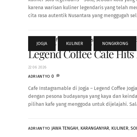
karena warisan kuliner legendaris yang telah me
cita rasa autentik Nusantara yang menggugah sel
JOGJA
,
KULINER
,
NONGKRONG
Legend Coffee Cafe Hits 
22
06
2026
0
ADRIANTYO
Cafe Instagramable di Jogja – Legend Coffee Jogj
dengan pesona budayanya yang kaya dan keindah
pilihan kafe yang menggoda untuk dijelajahi. Sal
JAWA TENGAH
,
KARANGANYAR
,
KULINER
,
SO
ADRIANTYO