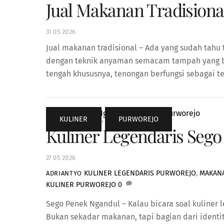
Jual Makanan Tradisiona
31
05
2026
Jual makanan tradisional – Ada yang sudah tah
dengan teknik anyaman semacam tampah yang beruk
tengah khususnya, tenongan berfungsi sebagai t
KULINER
,
PURWOREJO
Kuliner Legendaris Sego
27
05
2026
KULINER LEGENDARIS PURWOREJO
,
MAKAN
ADRIANTYO
KULINER PURWOREJO
0
Sego Penek Ngandul – Kalau bicara soal kuliner
Bukan sekadar makanan, tapi bagian dari identi