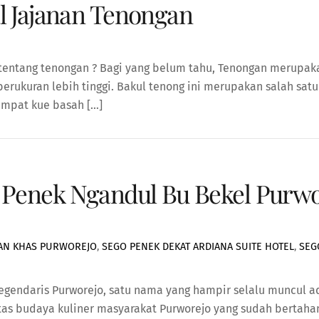
l Jajanan Tenongan
u tentang tenongan ? Bagi yang belum tahu, Tenongan merupa
uran lebih tinggi. Bakul tenong ini merupakan salah satu ci
empat kue basah […]
 Penek Ngandul Bu Bekel Purwo
AN KHAS PURWOREJO
,
SEGO PENEK DEKAT ARDIANA SUITE HOTEL
,
SEG
 legendaris Purworejo, satu nama yang hampir selalu muncul 
tas budaya kuliner masyarakat Purworejo yang sudah bertaha