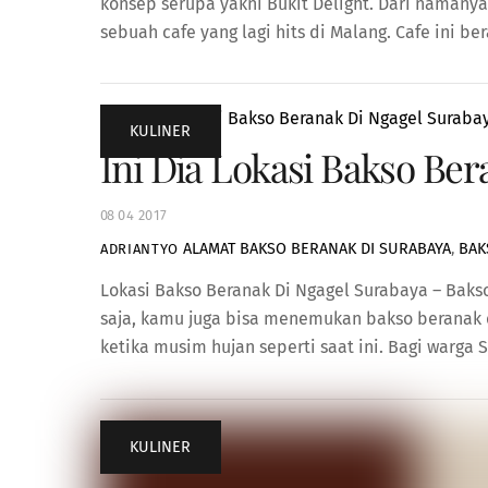
konsep serupa yakni Bukit Delight. Dari nama
sebuah cafe yang lagi hits di Malang. Cafe ini be
KULINER
Ini Dia Lokasi Bakso Ber
08
04
2017
ALAMAT BAKSO BERANAK DI SURABAYA
,
BAK
ADRIANTYO
Lokasi Bakso Beranak Di Ngagel Surabaya – Baks
saja, kamu juga bisa menemukan bakso beranak 
ketika musim hujan seperti saat ini. Bagi warga 
KULINER