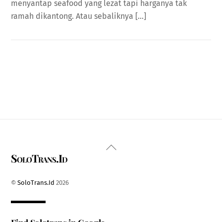
menyantap seafood yang lezat tapi harganya tak
ramah dikantong. Atau sebaliknya […]
Back
SoloTrans.Id
To
Top
©
SoloTrans.Id
2026