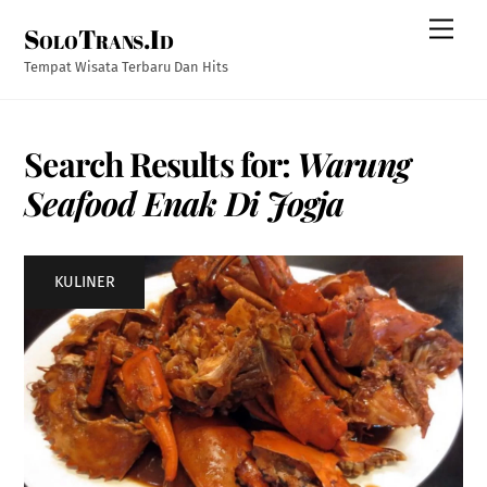
Skip
Men
SoloTrans.Id
to
content
Tempat Wisata Terbaru Dan Hits
Search Results for:
Warung
Seafood Enak Di Jogja
KULINER