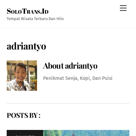
Skip
Men
SoloTrans.Id
to
content
Tempat Wisata Terbaru Dan Hits
adriantyo
About
adriantyo
Penikmat Senja, Kopi, Dan Puisi
POSTS BY :