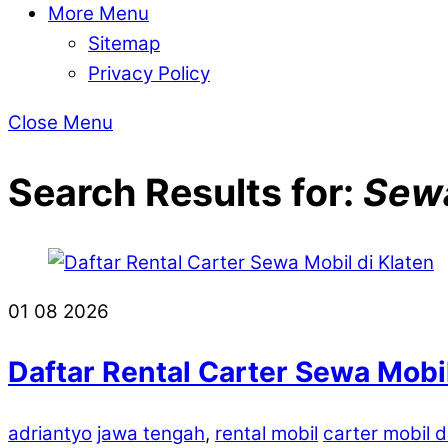
More Menu
Sitemap
Privacy Policy
Close Menu
Search Results for:
Sewa
01
08
2026
Daftar Rental Carter Sewa Mobil
adriantyo
jawa tengah
,
rental mobil
carter mobil d