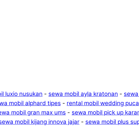
l luxio nusukan
-
sewa mobil ayla kratonan
-
sewa 
wa mobil alphard tipes
-
rental mobil wedding puc
ewa mobil gran max ums
-
sewa mobil pick up kar
sewa mobil kijang innova jajar
-
sewa mobil plus su