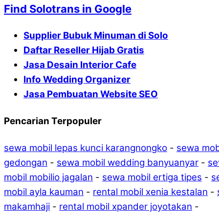
Find Solotrans in Google
Supplier Bubuk Minuman di Solo
Daftar Reseller Hijab Gratis
Jasa Desain Interior Cafe
Info Wedding Organizer
Jasa Pembuatan Website SEO
Pencarian Terpopuler
sewa mobil lepas kunci karangnongko
-
sewa mobi
gedongan
-
sewa mobil wedding banyuanyar
-
se
mobil mobilio jagalan
-
sewa mobil ertiga tipes
-
s
mobil ayla kauman
-
rental mobil xenia kestalan
-
makamhaji
-
rental mobil xpander joyotakan
-