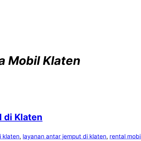
 Mobil Klaten
 di Klaten
i klaten
,
layanan antar jemput di klaten
,
rental mobil