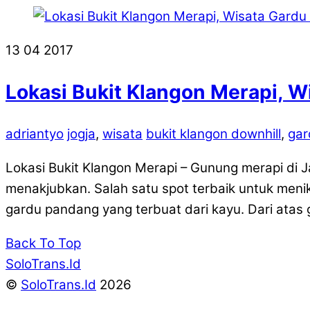
13
04
2017
Lokasi Bukit Klangon Merapi, 
adriantyo
jogja
,
wisata
bukit klangon downhill
,
gar
Lokasi Bukit Klangon Merapi – Gunung merapi di J
menakjubkan. Salah satu spot terbaik untuk menik
gardu pandang yang terbuat dari kayu. Dari atas
Back To Top
SoloTrans.Id
©
SoloTrans.Id
2026