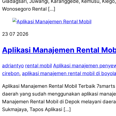
Gladagsari, Juwangi, Karanggede, Kemusu, Klego,
Wonosegoro Rental […]
23
07
2026
Aplikasi Manajemen Rental Mobi
adriantyo
rental mobil
Aplikasi manajemen penye
cirebon
,
aplikasi manajemen rental mobil di boyola
Aplikasi Manajemen Rental Mobil Terbaik 7smarts s
daerah yang sudah menggunakan aplikasi manajem
Manajemen Rental Mobil di Depok melayani daerah
Sukmajaya, Tapos Aplikasi […]