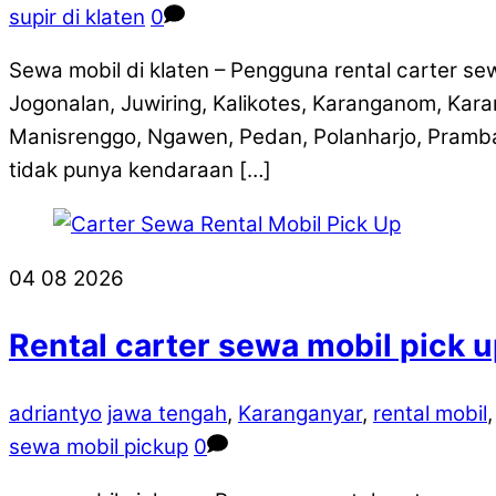
supir di klaten
0
Sewa mobil di klaten – Pengguna rental carter se
Jogonalan, Juwiring, Kalikotes, Karanganom, Kar
Manisrenggo, Ngawen, Pedan, Polanharjo, Prambana
tidak punya kendaraan […]
04
08
2026
Rental carter sewa mobil pick u
adriantyo
jawa tengah
,
Karanganyar
,
rental mobil
sewa mobil pickup
0