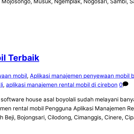
 Mojosongo, Musuk, Ngemplak, Nogosari, Sambi, S
l Terbaik
waan mobil
,
Aplikasi manajemen penyewaan mobil b
li
,
aplikasi manajemen rental mobil di cirebon
0
oftware house asal boyolali sudah melayani banyak 
en rental mobil Pengguna Aplikasi Manajemen Ren
 Beji, Bojongsari, Cilodong, Cimanggis, Cinere, C