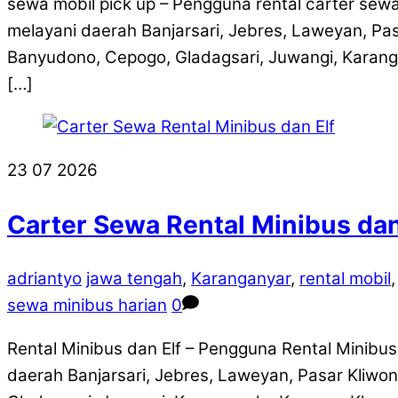
sewa mobil pick up – Pengguna rental carter sewa
melayani daerah Banjarsari, Jebres, Laweyan, Pas
Banyudono, Cepogo, Gladagsari, Juwangi, Karangg
[…]
23
07
2026
Carter Sewa Rental Minibus dan 
adriantyo
jawa tengah
,
Karanganyar
,
rental mobil
sewa minibus harian
0
Rental Minibus dan Elf – Pengguna Rental Minibus
daerah Banjarsari, Jebres, Laweyan, Pasar Kliwo