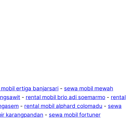
mobil ertiga banjarsari
-
sewa mobil mewah
angsawit
-
rental mobil brio adi soemarmo
-
rental
angasem
-
rental mobil alphard colomadu
-
sewa
pir karangpandan
-
sewa mobil fortuner