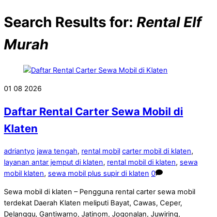
Search Results for:
Rental Elf
Murah
01
08
2026
Daftar Rental Carter Sewa Mobil di
Klaten
adriantyo
jawa tengah
,
rental mobil
carter mobil di klaten
,
layanan antar jemput di klaten
,
rental mobil di klaten
,
sewa
mobil klaten
,
sewa mobil plus supir di klaten
0
Sewa mobil di klaten – Pengguna rental carter sewa mobil
terdekat Daerah Klaten meliputi Bayat, Cawas, Ceper,
Delanggu, Gantiwarno, Jatinom, Jogonalan, Juwiring,