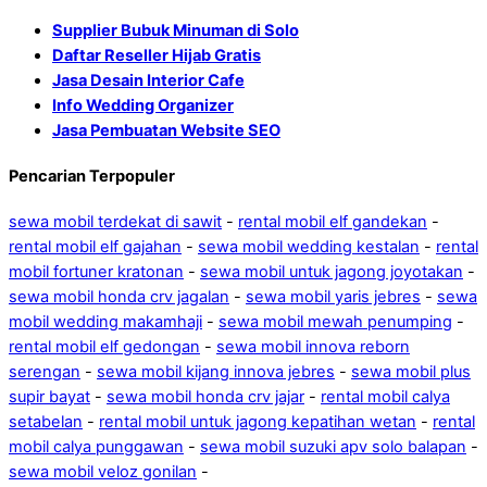
Supplier Bubuk Minuman di Solo
Daftar Reseller Hijab Gratis
Jasa Desain Interior Cafe
Info Wedding Organizer
Jasa Pembuatan Website SEO
Pencarian Terpopuler
sewa mobil terdekat di sawit
-
rental mobil elf gandekan
-
rental mobil elf gajahan
-
sewa mobil wedding kestalan
-
rental
mobil fortuner kratonan
-
sewa mobil untuk jagong joyotakan
-
sewa mobil honda crv jagalan
-
sewa mobil yaris jebres
-
sewa
mobil wedding makamhaji
-
sewa mobil mewah penumping
-
rental mobil elf gedongan
-
sewa mobil innova reborn
serengan
-
sewa mobil kijang innova jebres
-
sewa mobil plus
supir bayat
-
sewa mobil honda crv jajar
-
rental mobil calya
setabelan
-
rental mobil untuk jagong kepatihan wetan
-
rental
mobil calya punggawan
-
sewa mobil suzuki apv solo balapan
-
sewa mobil veloz gonilan
-