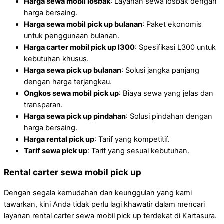
Harga sewa mobil losbak
: Layanan sewa losbak dengan
harga bersaing.
Harga sewa mobil pick up bulanan
: Paket ekonomis
untuk penggunaan bulanan.
Harga carter mobil pick up l300
: Spesifikasi L300 untuk
kebutuhan khusus.
Harga sewa pick up bulanan
: Solusi jangka panjang
dengan harga terjangkau.
Ongkos sewa mobil pick up
: Biaya sewa yang jelas dan
transparan.
Harga sewa pick up pindahan
: Solusi pindahan dengan
harga bersaing.
Harga rental pick up
: Tarif yang kompetitif.
Tarif sewa pick up
: Tarif yang sesuai kebutuhan.
Rental carter sewa mobil pick up
Dengan segala kemudahan dan keunggulan yang kami
tawarkan, kini Anda tidak perlu lagi khawatir dalam mencari
layanan rental carter sewa mobil pick up terdekat di Kartasura.