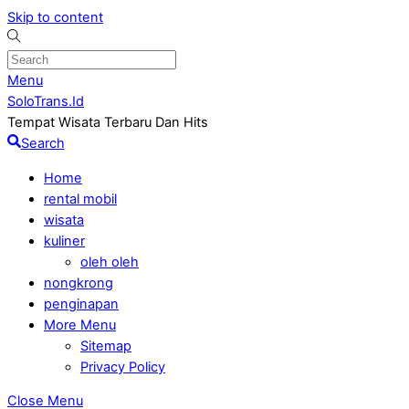
Skip to content
Menu
SoloTrans.Id
Tempat Wisata Terbaru Dan Hits
Search
Home
rental mobil
wisata
kuliner
oleh oleh
nongkrong
penginapan
More Menu
Sitemap
Privacy Policy
Close Menu