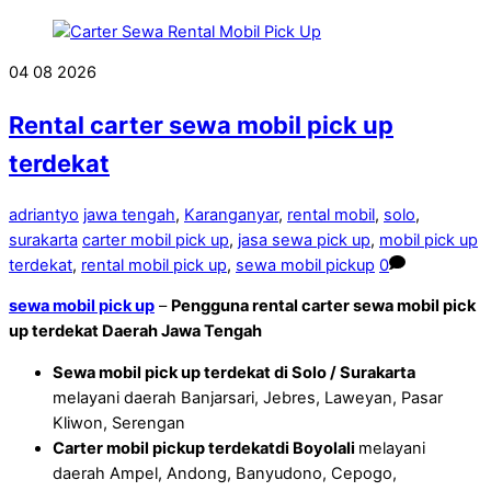
04
08
2026
Rental carter sewa mobil pick up
terdekat
adriantyo
jawa tengah
,
Karanganyar
,
rental mobil
,
solo
,
surakarta
carter mobil pick up
,
jasa sewa pick up
,
mobil pick up
terdekat
,
rental mobil pick up
,
sewa mobil pickup
0
sewa mobil pick up
–
Pengguna rental carter sewa mobil pick
up
terdekat Daerah Jawa Tengah
Sewa mobil pick up terdekat di Solo / Surakarta
melayani daerah Banjarsari, Jebres, Laweyan, Pasar
Kliwon, Serengan
Carter mobil pickup terdekatdi Boyolali
melayani
daerah Ampel, Andong, Banyudono, Cepogo,