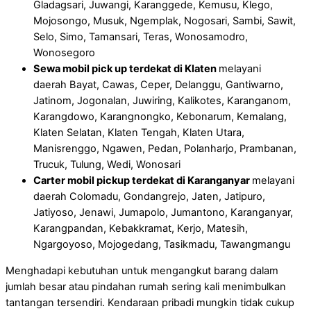
Gladagsari, Juwangi, Karanggede, Kemusu, Klego,
Mojosongo, Musuk, Ngemplak, Nogosari, Sambi, Sawit,
Selo, Simo, Tamansari, Teras, Wonosamodro,
Wonosegoro
Sewa mobil pick up terdekat di Klaten
melayani
daerah Bayat, Cawas, Ceper, Delanggu, Gantiwarno,
Jatinom, Jogonalan, Juwiring, Kalikotes, Karanganom,
Karangdowo, Karangnongko, Kebonarum, Kemalang,
Klaten Selatan, Klaten Tengah, Klaten Utara,
Manisrenggo, Ngawen, Pedan, Polanharjo, Prambanan,
Trucuk, Tulung, Wedi, Wonosari
Carter mobil pickup terdekat di Karanganyar
melayani
daerah Colomadu, Gondangrejo, Jaten, Jatipuro,
Jatiyoso, Jenawi, Jumapolo, Jumantono, Karanganyar,
Karangpandan, Kebakkramat, Kerjo, Matesih,
Ngargoyoso, Mojogedang, Tasikmadu, Tawangmangu
Menghadapi kebutuhan untuk mengangkut barang dalam
jumlah besar atau pindahan rumah sering kali menimbulkan
tantangan tersendiri. Kendaraan pribadi mungkin tidak cukup