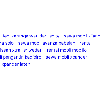
n-teh-karanganyar-dari-solo/
-
sewa mobil kijang
ra solo
-
sewa mobil avanza pabelan
-
rental
ssan xtrail sriwedari
-
rental mobil mobilio
l pengantin kadipiro
-
sewa mobil xpander
l xpander jaten
-