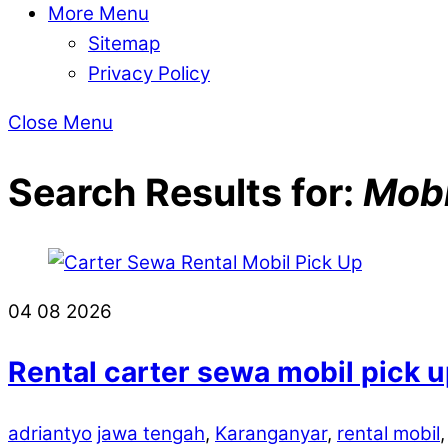
More Menu
Sitemap
Privacy Policy
Close Menu
Search Results for:
Mobi
04
08
2026
Rental carter sewa mobil pick u
adriantyo
jawa tengah
,
Karanganyar
,
rental mobil