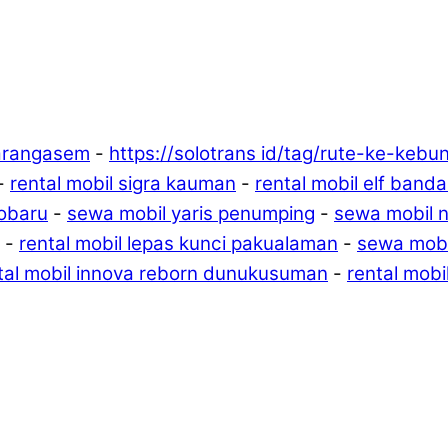
karangasem
-
https://solotrans id/tag/rute-ke-kebu
-
rental mobil sigra kauman
-
rental mobil elf banda
lobaru
-
sewa mobil yaris penumping
-
sewa mobil ni
-
rental mobil lepas kunci pakualaman
-
sewa mobi
tal mobil innova reborn dunukusuman
-
rental mobi