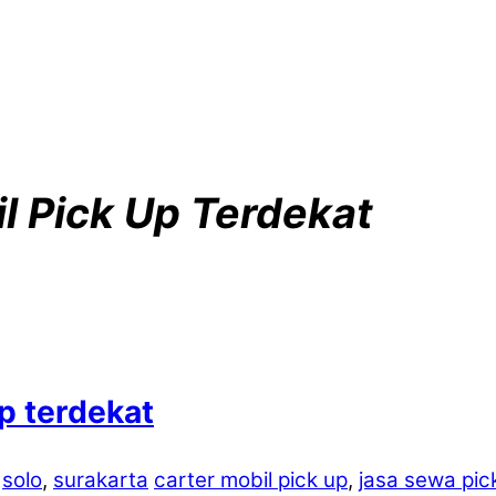
l Pick Up Terdekat
p terdekat
,
solo
,
surakarta
carter mobil pick up
,
jasa sewa pic