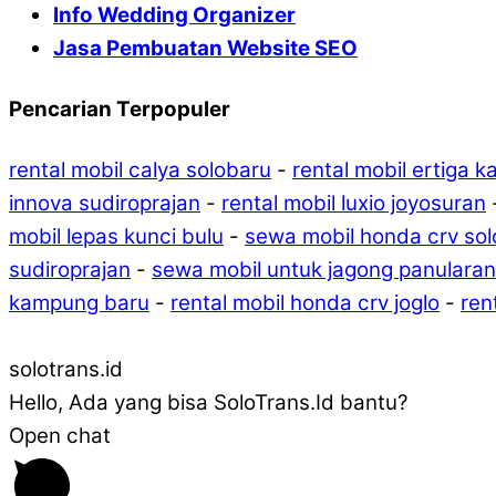
Info Wedding Organizer
Jasa Pembuatan Website SEO
Pencarian Terpopuler
rental mobil calya solobaru
-
rental mobil ertiga 
innova sudiroprajan
-
rental mobil luxio joyosuran
mobil lepas kunci bulu
-
sewa mobil honda crv so
sudiroprajan
-
sewa mobil untuk jagong panularan
kampung baru
-
rental mobil honda crv joglo
-
ren
solotrans.id
Hello, Ada yang bisa SoloTrans.Id bantu?
Open chat