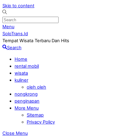
Skip to content
Menu
SoloTrans.Id
Tempat Wisata Terbaru Dan Hits
Search
Home
rental mobil
wisata
kuliner
oleh oleh
nongkrong
penginapan
More Menu
Sitemap
Privacy Policy
Close Menu