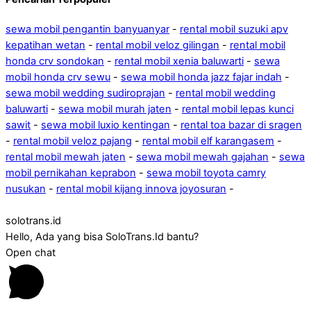
sewa mobil pengantin banyuanyar
-
rental mobil suzuki apv
kepatihan wetan
-
rental mobil veloz gilingan
-
rental mobil
honda crv sondokan
-
rental mobil xenia baluwarti
-
sewa
mobil honda crv sewu
-
sewa mobil honda jazz fajar indah
-
sewa mobil wedding sudiroprajan
-
rental mobil wedding
baluwarti
-
sewa mobil murah jaten
-
rental mobil lepas kunci
sawit
-
sewa mobil luxio kentingan
-
rental toa bazar di sragen
-
rental mobil veloz pajang
-
rental mobil elf karangasem
-
rental mobil mewah jaten
-
sewa mobil mewah gajahan
-
sewa
mobil pernikahan keprabon
-
sewa mobil toyota camry
nusukan
-
rental mobil kijang innova joyosuran
-
solotrans.id
Hello, Ada yang bisa SoloTrans.Id bantu?
Open chat