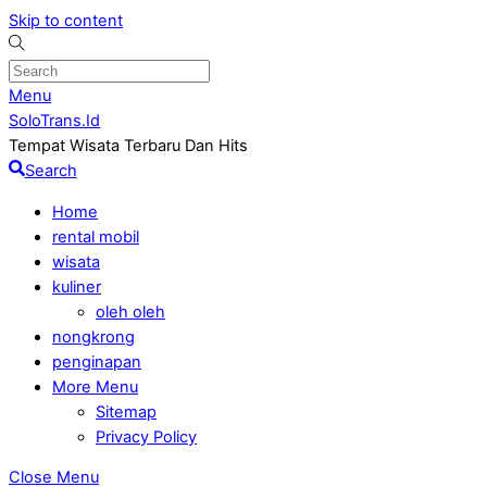
Skip to content
Menu
SoloTrans.Id
Tempat Wisata Terbaru Dan Hits
Search
Home
rental mobil
wisata
kuliner
oleh oleh
nongkrong
penginapan
More Menu
Sitemap
Privacy Policy
Close Menu