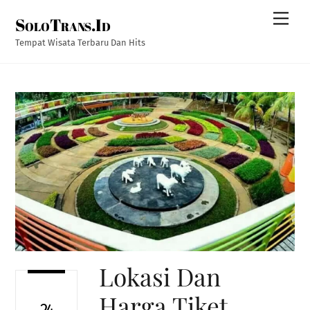
Skip
Men
SoloTrans.Id
to
content
Tempat Wisata Terbaru Dan Hits
Lokasi Dan
Harga Tiket