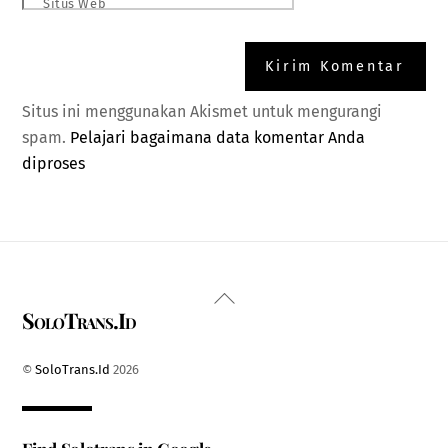
Situs Web
Situs ini menggunakan Akismet untuk mengurangi
spam.
Pelajari bagaimana data komentar Anda
diproses
Back
SoloTrans.Id
To
Top
©
SoloTrans.Id
2026