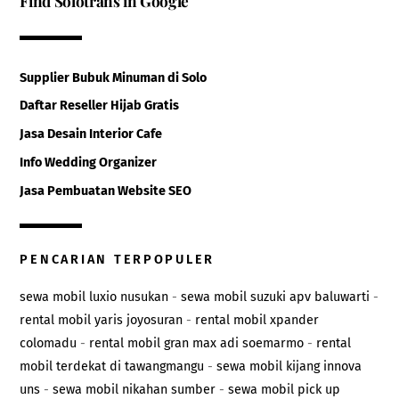
Find Solotrans in Google
Supplier Bubuk Minuman di Solo
Daftar Reseller Hijab Gratis
Jasa Desain Interior Cafe
Info Wedding Organizer
Jasa Pembuatan Website SEO
PENCARIAN TERPOPULER
sewa mobil luxio nusukan
-
sewa mobil suzuki apv baluwarti
-
rental mobil yaris joyosuran
-
rental mobil xpander
colomadu
-
rental mobil gran max adi soemarmo
-
rental
mobil terdekat di tawangmangu
-
sewa mobil kijang innova
uns
-
sewa mobil nikahan sumber
-
sewa mobil pick up