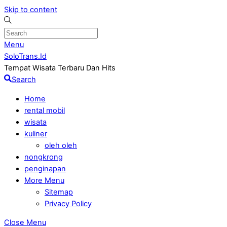
Skip to content
Menu
SoloTrans.Id
Tempat Wisata Terbaru Dan Hits
Search
Home
rental mobil
wisata
kuliner
oleh oleh
nongkrong
penginapan
More Menu
Sitemap
Privacy Policy
Close Menu