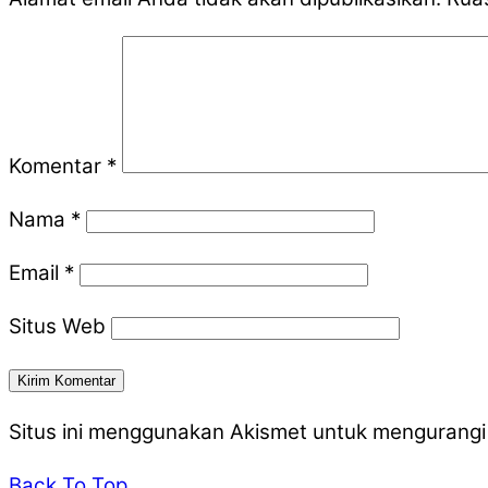
Komentar
*
Nama
*
Email
*
Situs Web
Situs ini menggunakan Akismet untuk mengurang
Back To Top