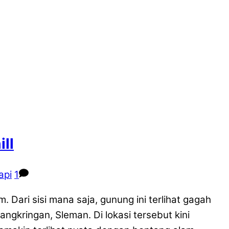
ll
api
1
ari sisi mana saja, gunung ini terlihat gagah
gkringan, Sleman. Di lokasi tersebut kini