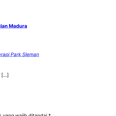
alan Madura
rapi Park Sleman
 […]
 yang wajib ditandai
*