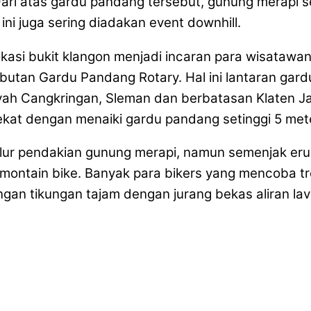
Dari atas gardu pandang tersebut, gunung merapi 
ni juga sering diadakan event downhill.
lokasi bukit klangon menjadi incaran para wisatawa
butan Gardu Pandang Rotary. Hal ini lantaran gard
ilayah Cangkringan, Sleman dan berbatasan Klaten 
kat dengan menaiki gardu pandang setinggi 5 met
r pendakian gunung merapi, namun semenjak erupsi 2
a montain bike. Banyak para bikers yang mencoba tr
gan tikungan tajam dengan jurang bekas aliran lav