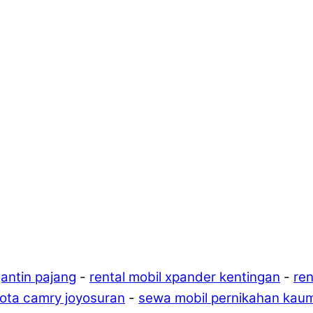
antin pajang
-
rental mobil xpander kentingan
-
ren
ota camry joyosuran
-
sewa mobil pernikahan kau