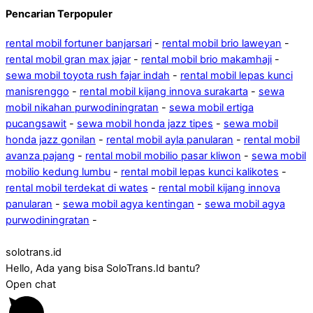
Pencarian Terpopuler
rental mobil fortuner banjarsari
-
rental mobil brio laweyan
-
rental mobil gran max jajar
-
rental mobil brio makamhaji
-
sewa mobil toyota rush fajar indah
-
rental mobil lepas kunci
manisrenggo
-
rental mobil kijang innova surakarta
-
sewa
mobil nikahan purwodiningratan
-
sewa mobil ertiga
pucangsawit
-
sewa mobil honda jazz tipes
-
sewa mobil
honda jazz gonilan
-
rental mobil ayla panularan
-
rental mobil
avanza pajang
-
rental mobil mobilio pasar kliwon
-
sewa mobil
mobilio kedung lumbu
-
rental mobil lepas kunci kalikotes
-
rental mobil terdekat di wates
-
rental mobil kijang innova
panularan
-
sewa mobil agya kentingan
-
sewa mobil agya
purwodiningratan
-
solotrans.id
Hello, Ada yang bisa SoloTrans.Id bantu?
Open chat