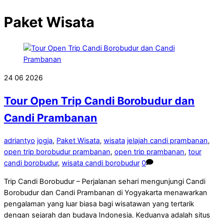
Paket Wisata
24
06
2026
Tour Open Trip Candi Borobudur dan
Candi Prambanan
adriantyo
jogja
,
Paket Wisata
,
wisata
jelajah candi prambanan
,
open trip borobudur prambanan
,
open trip prambanan
,
tour
candi borobudur
,
wisata candi borobudur
0
Trip Candi Borobudur – Perjalanan sehari mengunjungi Candi
Borobudur dan Candi Prambanan di Yogyakarta menawarkan
pengalaman yang luar biasa bagi wisatawan yang tertarik
dengan sejarah dan budaya Indonesia. Keduanya adalah situs