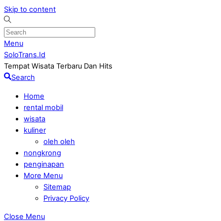
Skip to content
Menu
SoloTrans.Id
Tempat Wisata Terbaru Dan Hits
Search
Home
rental mobil
wisata
kuliner
oleh oleh
nongkrong
penginapan
More Menu
Sitemap
Privacy Policy
Close Menu