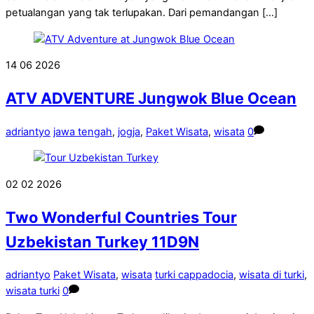
petualangan yang tak terlupakan. Dari pemandangan […]
14
06
2026
ATV ADVENTURE Jungwok Blue Ocean
adriantyo
jawa tengah
,
jogja
,
Paket Wisata
,
wisata
0
02
02
2026
Two Wonderful Countries Tour
Uzbekistan Turkey 11D9N
adriantyo
Paket Wisata
,
wisata
turki cappadocia
,
wisata di turki
,
wisata turki
0