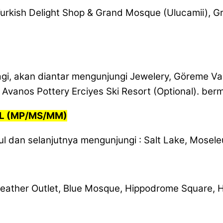
 Turkish Delight Shop & Grand Mosque (Ulucamii),
, akan diantar mengunjungi Jewelery, Göreme Va
, Avanos Pottery Erciyes Ski Resort (Optional). be
UL (MP/MS/MM)
ul dan selanjutnya mengunjungi : Salt Lake, Mosele
Leather Outlet, Blue Mosque, Hippodrome Square, H