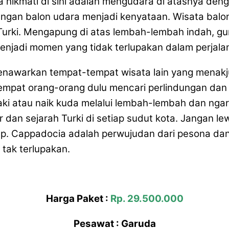
 nikmati di sini adalah mengudara di atasnya den
engan balon udara menjadi kenyataan. Wisata balon
 Turki. Mengapung di atas lembah-lembah indah, g
enjadi momen yang tidak terlupakan dalam perjala
menawarkan tempat-tempat wisata lain yang menakj
 tempat orang-orang dulu mencari perlindungan da
ki atau naik kuda melalui lembah-lembah dan ngar
 dan sejarah Turki di setiap sudut kota. Jangan 
idup. Cappadocia adalah perwujudan dari pesona dan
tak terlupakan.
Harga Paket :
Rp. 29.500.000
Pesawat : Garuda