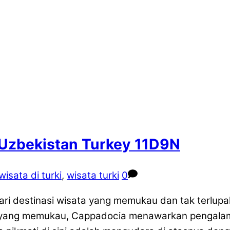
 Uzbekistan Turkey 11D9N
wisata di turki
,
wisata turki
0
ri destinasi wisata yang memukau dan tak terlupak
o yang memukau, Cappadocia menawarkan pengalam