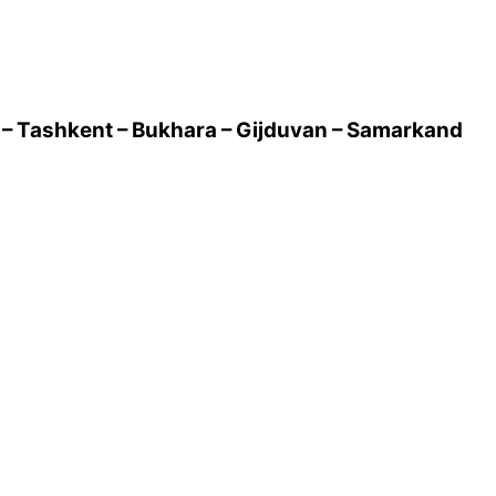
– Tashkent – Bukhara – Gijduvan – Samarkand