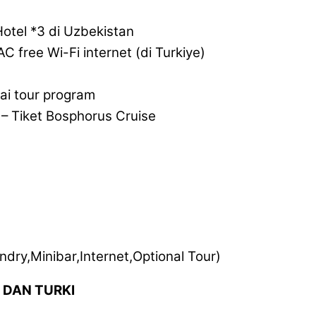
 Hotel *3 di Uzbekistan
C free Wi-Fi internet (di Turkiye)
uai tour program
– Tiket Bosphorus Cruise
dry,Minibar,Internet,Optional Tour)
 DAN TURKI