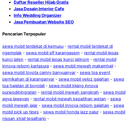
Daftar Reseller Hijab Gratis
Jasa Desain Interior Cafe
Info Wedding Organizer
Jasa Pembuatan Website SEO
Pencarian Terpopuler
sewa mobil terdekat di kemusu
-
rental mobil terdekat di
ngemplak
-
sewa mobil elf karangasem
-
rental mobil lepas
kunci jaten
-
rental mobil lepas kunci jatinom
-
rental mobil
innova reborn kartasura
-
sewa mobil mewah makamhaji
-
sewa mobil toyota camry banyuanyar
-
sewa toa event
pernikahan di karanganyar
-
sewa mobil veloz gajahan
-
sewa
toa hajatan di boyolali
-
sewa mobil kijang innova
purwodiningratan
-
rental mobil mewah sangkrah
-
sewa mobil
agya laweyan
-
rental mobil mewah kepatihan wetan
-
sewa
mobil mewah jajar
-
sewa mobil innova reborn gajahan
-
sewa
mobil pick up tipes
-
sewa mobil honda jazz palur
-
sewa mobil
nissan xtrail tegalharjo
-