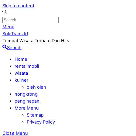
Skip to content
Menu
SoloTrans.Id
Tempat Wisata Terbaru Dan Hits
Search
Home
rental mobil
wisata
kuliner
oleh oleh
nongkrong
penginapan
More Menu
Sitemap
Privacy Policy
Close Menu