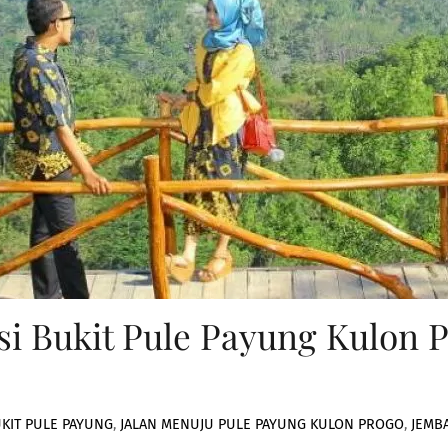
i Bukit Pule Payung Kulon Pr
KIT PULE PAYUNG
,
JALAN MENUJU PULE PAYUNG KULON PROGO
,
JEMB