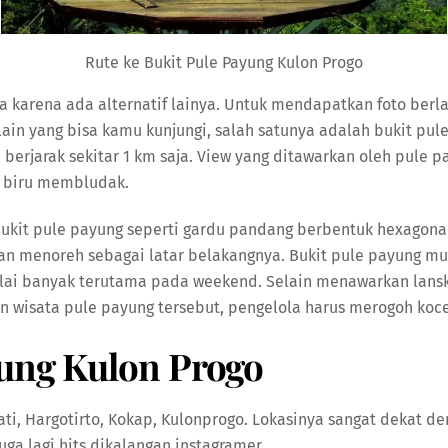
Rute ke Bukit Pule Payung Kulon Progo
a karena ada alternatif lainya. Untuk mendapatkan foto berl
 lain yang bisa kamu kunjungi, salah satunya adalah bukit pul
a berjarak sekitar 1 km saja. View yang ditawarkan oleh pule p
li biru membludak.
ukit pule payung seperti gardu pandang berbentuk hexagonal
 menoreh sebagai latar belakangnya. Bukit pule payung mul
lai banyak terutama pada weekend. Selain menawarkan lanska
isata pule payung tersebut, pengelola harus merogoh kocek
yung Kulon Progo
i, Hargotirto, Kokap, Kulonprogo. Lokasinya sangat dekat deng
uga lagi hits dikalangan instagramer.