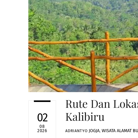
Rute Dan Lokas
Kalibiru
02
08
JOGJA
,
WISATA
ALAMAT BU
2026
ADRIANTYO