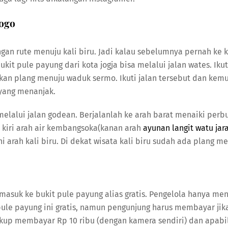
rogo
an rute menuju kali biru. Jadi kalau sebelumnya pernah ke ka
kit pule payung dari kota jogja bisa melalui jalan wates. Ikut
kan plang menuju waduk sermo. Ikuti jalan tersebut dan kemu
l yang menanjak.
melalui jalan godean. Berjalanlah ke arah barat menaiki per
e kiri arah air kembangsoka(kanan arah
ayunan langit watu jar
i arah kali biru. Di dekat wisata kali biru sudah ada plang m
 masuk ke bukit pule payung alias gratis. Pengelola hanya men
ule payung ini gratis, namun pengunjung harus membayar jika
cukup membayar Rp 10 ribu (dengan kamera sendiri) dan apabi