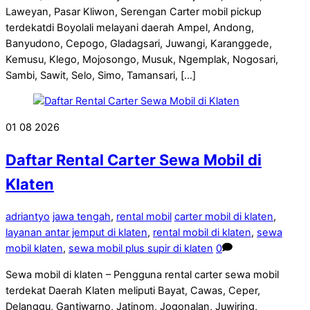
Laweyan, Pasar Kliwon, Serengan Carter mobil pickup
terdekatdi Boyolali melayani daerah Ampel, Andong,
Banyudono, Cepogo, Gladagsari, Juwangi, Karanggede,
Kemusu, Klego, Mojosongo, Musuk, Ngemplak, Nogosari,
Sambi, Sawit, Selo, Simo, Tamansari, […]
01
08
2026
Daftar Rental Carter Sewa Mobil di
Klaten
adriantyo
jawa tengah
,
rental mobil
carter mobil di klaten
,
layanan antar jemput di klaten
,
rental mobil di klaten
,
sewa
mobil klaten
,
sewa mobil plus supir di klaten
0
Sewa mobil di klaten – Pengguna rental carter sewa mobil
terdekat Daerah Klaten meliputi Bayat, Cawas, Ceper,
Delanggu, Gantiwarno, Jatinom, Jogonalan, Juwiring,