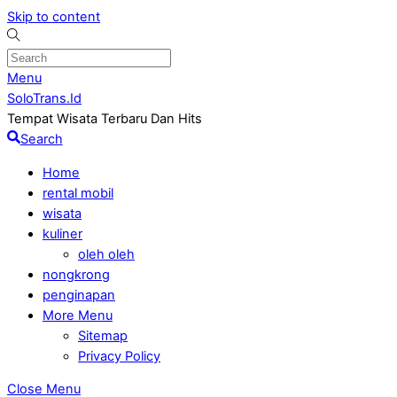
Skip to content
Menu
SoloTrans.Id
Tempat Wisata Terbaru Dan Hits
Search
Home
rental mobil
wisata
kuliner
oleh oleh
nongkrong
penginapan
More Menu
Sitemap
Privacy Policy
Close Menu