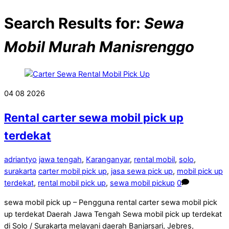
Search Results for:
Sewa
Mobil Murah Manisrenggo
04
08
2026
Rental carter sewa mobil pick up
terdekat
adriantyo
jawa tengah
,
Karanganyar
,
rental mobil
,
solo
,
surakarta
carter mobil pick up
,
jasa sewa pick up
,
mobil pick up
terdekat
,
rental mobil pick up
,
sewa mobil pickup
0
sewa mobil pick up – Pengguna rental carter sewa mobil pick
up terdekat Daerah Jawa Tengah Sewa mobil pick up terdekat
di Solo / Surakarta melayani daerah Banjarsari, Jebres,