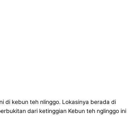
i di kebun teh nlinggo. Lokasinya berada di
rbukitan dari ketinggian Kebun teh nglinggo ini