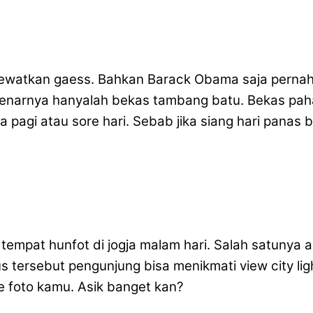
u lewatkan gaess. Bahkan Barack Obama saja pernah
narnya hanyalah bekas tambang batu. Bekas pahat
pagi atau sore hari. Sebab jika siang hari panas 
empat hunfot di jogja malam hari. Salah satunya a
us tersebut pengunjung bisa menikmati view city li
e foto kamu. Asik banget kan?