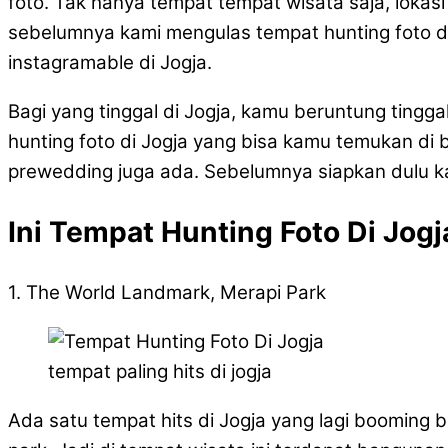
foto. Tak hanya tempat tempat wisata saja, lokas
sebelumnya kami mengulas tempat hunting foto di 
instagramable di Jogja.
Bagi yang tinggal di Jogja, kamu beruntung tingg
hunting foto di Jogja yang bisa kamu temukan di be
prewedding juga ada. Sebelumnya siapkan dulu ka
Ini Tempat Hunting Foto Di Jog
1. The World Landmark, Merapi Park
tempat paling hits di jogja
Ada satu tempat hits di Jogja yang lagi boomin