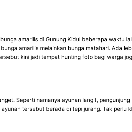
ga amarilis di Gunung Kidul beberapa waktu lalu?
n bunga amarilis melainkan bunga matahari. Ada le
rsebut kini jadi tempat hunting foto bagi warga jog
 banget. Seperti namanya ayunan langit, pengunjung
asi ayunan tersebut berada di tepi jurang. Tak perlu