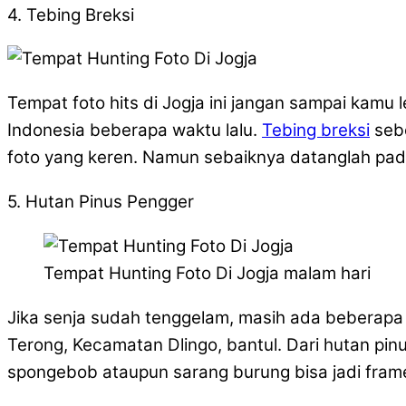
4. Tebing Breksi
Tempat foto hits di Jogja ini jangan sampai kam
Indonesia beberapa waktu lalu.
Tebing breksi
sebe
foto yang keren. Namun sebaiknya datanglah pada 
5. Hutan Pinus Pengger
Tempat Hunting Foto Di Jogja malam hari
Jika senja sudah tenggelam, masih ada beberapa t
Terong, Kecamatan Dlingo, bantul. Dari hutan pin
spongebob ataupun sarang burung bisa jadi fram