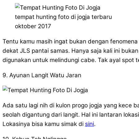
tempat hunting foto di jogja terbaru
oktober 2017
Tentu kamu masih ingat bukan dengan fenomena bun
dekat JLS pantai samas. Hanya saja kali ini buka
digunakan untuk melindungi cabe. Tak ayal spot te
9. Ayunan Langit Watu Jaran
Ada satu lagi nih di kulon progo jogja yang kece
seolah digantung dari langit. Hal ini lantaran lok
Lokasinya bisa kamu simak di
sini
.