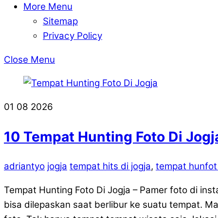
More Menu
Sitemap
Privacy Policy
Close Menu
01
08
2026
10 Tempat Hunting Foto Di Jogj
adriantyo
jogja
tempat hits di jogja
,
tempat hunfot 
Tempat Hunting Foto Di Jogja – Pamer foto di ins
bisa dilepaskan saat berlibur ke suatu tempat. Ma