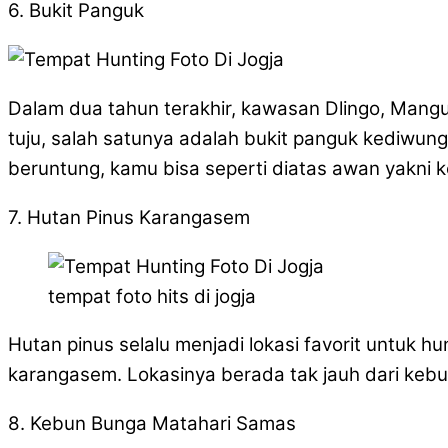
6. Bukit Panguk
Dalam dua tahun terakhir, kawasan Dlingo, Mangun
tuju, salah satunya adalah bukit panguk kediwung
beruntung, kamu bisa seperti diatas awan yakni k
7. Hutan Pinus Karangasem
tempat foto hits di jogja
Hutan pinus selalu menjadi lokasi favorit untuk h
karangasem. Lokasinya berada tak jauh dari keb
8. Kebun Bunga Matahari Samas