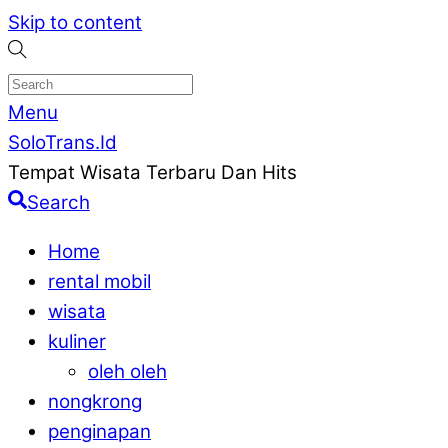
Skip to content
Menu
SoloTrans.Id
Tempat Wisata Terbaru Dan Hits
Search
Home
rental mobil
wisata
kuliner
oleh oleh
nongkrong
penginapan