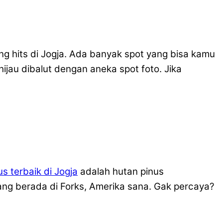
ng hits di Jogja. Ada banyak spot yang bisa kamu
ijau dibalut dengan aneka spot foto. Jika
s terbaik di Jogja
adalah hutan pinus
ng berada di Forks, Amerika sana. Gak percaya?