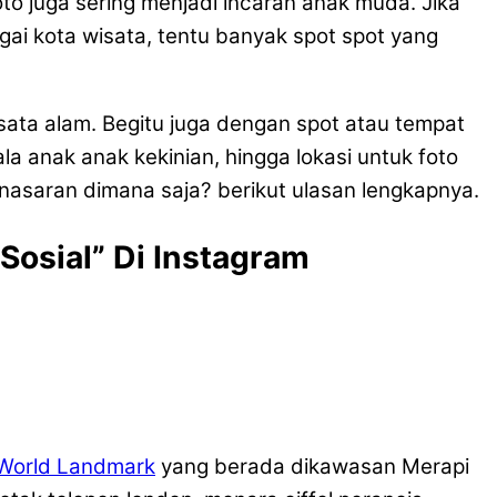
to juga sering menjadi incaran anak muda. Jika
gai kota wisata, tentu banyak spot spot yang
isata alam. Begitu juga dengan spot atau tempat
la anak anak kekinian, hingga lokasi untuk foto
nasaran dimana saja? berikut ulasan lengkapnya.
Sosial” Di Instagram
World Landmark
yang berada dikawasan Merapi