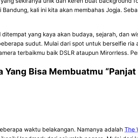
i yang sekiranya unik dan keren buat background fo
Bandung, kali ini kita akan membahas Jogja. Seba
al ditempat yang kaya akan budaya, sejarah, dan w
berapa sudut. Mulai dari spot untuk berselfie ria a
mera terbaikmu baik DSLR ataupun Mirorrless. Pe
ja Yang Bisa Membuatmu “Panjat 
g beberapa waktu belakangan. Namanya adalah
The 