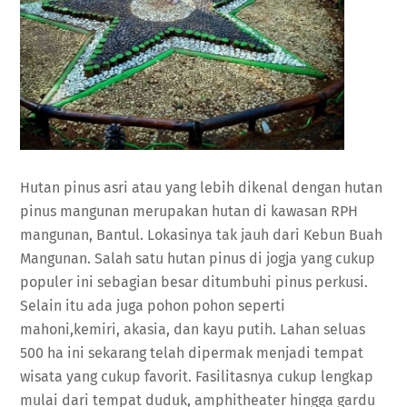
Hutan pinus asri atau yang lebih dikenal dengan hutan
pinus mangunan merupakan hutan di kawasan RPH
mangunan, Bantul. Lokasinya tak jauh dari Kebun Buah
Mangunan. Salah satu hutan pinus di jogja yang cukup
populer ini sebagian besar ditumbuhi pinus perkusi.
Selain itu ada juga pohon pohon seperti
mahoni,kemiri, akasia, dan kayu putih. Lahan seluas
500 ha ini sekarang telah dipermak menjadi tempat
wisata yang cukup favorit. Fasilitasnya cukup lengkap
mulai dari tempat duduk, amphitheater hingga gardu