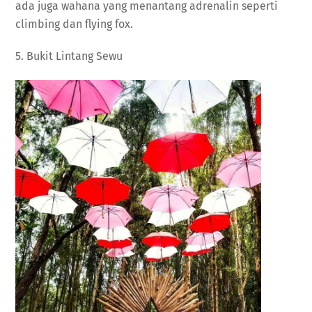
ada juga wahana yang menantang adrenalin seperti
climbing dan flying fox.
5. Bukit Lintang Sewu