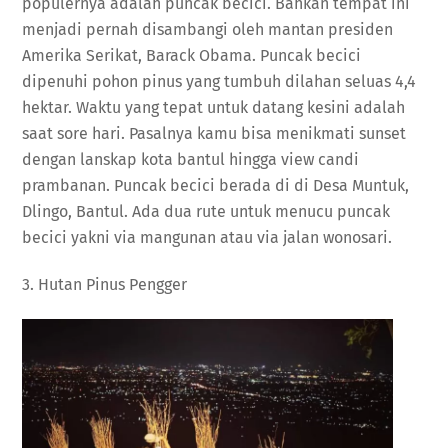
populernya adalah puncak becici. Bahkan tempat ini
menjadi pernah disambangi oleh mantan presiden
Amerika Serikat, Barack Obama. Puncak becici
dipenuhi pohon pinus yang tumbuh dilahan seluas 4,4
hektar. Waktu yang tepat untuk datang kesini adalah
saat sore hari. Pasalnya kamu bisa menikmati sunset
dengan lanskap kota bantul hingga view candi
prambanan. Puncak becici berada di di Desa Muntuk,
Dlingo, Bantul. Ada dua rute untuk menucu puncak
becici yakni via mangunan atau via jalan wonosari.
3. Hutan Pinus Pengger