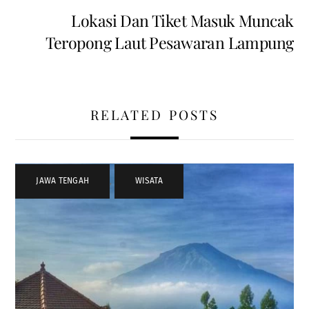
Lokasi Dan Tiket Masuk Muncak
Teropong Laut Pesawaran Lampung
RELATED POSTS
JAWA TENGAH
,
WISATA