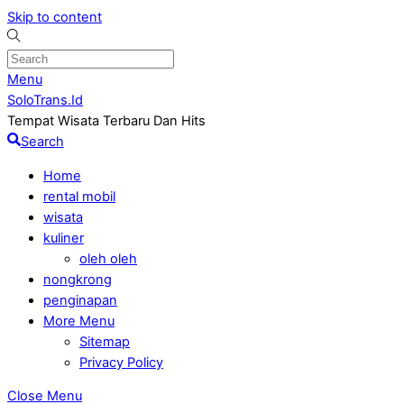
Skip to content
Menu
SoloTrans.Id
Tempat Wisata Terbaru Dan Hits
Search
Home
rental mobil
wisata
kuliner
oleh oleh
nongkrong
penginapan
More Menu
Sitemap
Privacy Policy
Close Menu