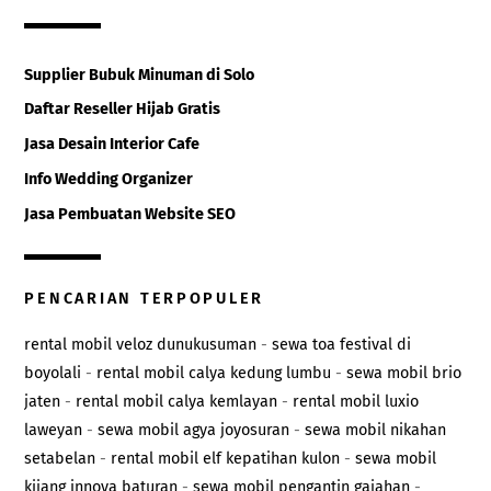
Supplier Bubuk Minuman di Solo
Daftar Reseller Hijab Gratis
Jasa Desain Interior Cafe
Info Wedding Organizer
Jasa Pembuatan Website SEO
PENCARIAN TERPOPULER
rental mobil veloz dunukusuman
-
sewa toa festival di
boyolali
-
rental mobil calya kedung lumbu
-
sewa mobil brio
jaten
-
rental mobil calya kemlayan
-
rental mobil luxio
laweyan
-
sewa mobil agya joyosuran
-
sewa mobil nikahan
setabelan
-
rental mobil elf kepatihan kulon
-
sewa mobil
kijang innova baturan
-
sewa mobil pengantin gajahan
-