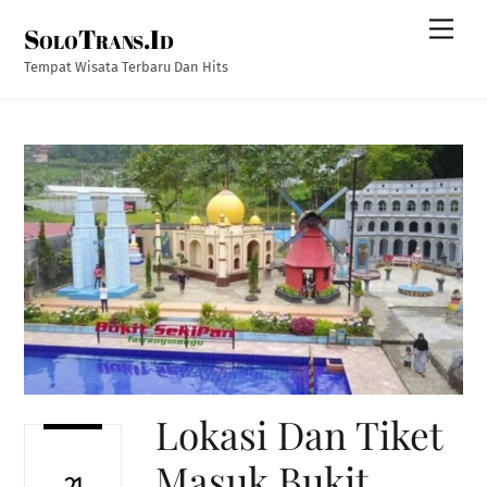
Skip
Men
SoloTrans.Id
to
content
Tempat Wisata Terbaru Dan Hits
Lokasi Dan Tiket
Masuk Bukit