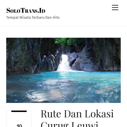
Skip
Men
SoloTrans.Id
to
content
Tempat Wisata Terbaru Dan Hits
Rute Dan Lokasi
Curug Leuwi