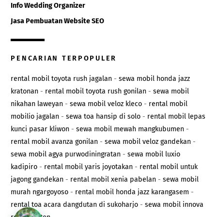
Info Wedding Organizer
Jasa Pembuatan Website SEO
PENCARIAN TERPOPULER
rental mobil toyota rush jagalan
-
sewa mobil honda jazz
kratonan
-
rental mobil toyota rush gonilan
-
sewa mobil
nikahan laweyan
-
sewa mobil veloz kleco
-
rental mobil
mobilio jagalan
-
sewa toa hansip di solo
-
rental mobil lepas
kunci pasar kliwon
-
sewa mobil mewah mangkubumen
-
rental mobil avanza gonilan
-
sewa mobil veloz gandekan
-
sewa mobil agya purwodiningratan
-
sewa mobil luxio
kadipiro
-
rental mobil yaris joyotakan
-
rental mobil untuk
jagong gandekan
-
rental mobil xenia pabelan
-
sewa mobil
murah ngargoyoso
-
rental mobil honda jazz karangasem
-
rental toa acara dangdutan di sukoharjo
-
sewa mobil innova