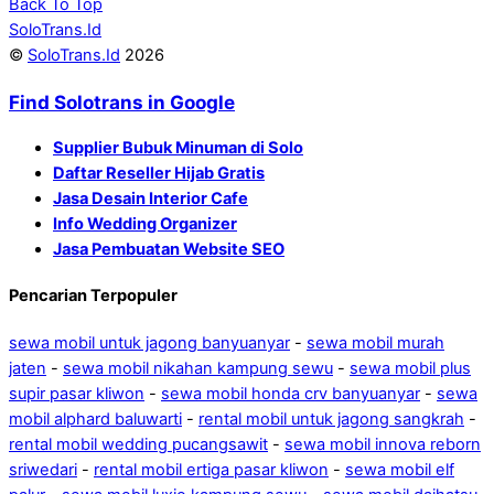
Back To Top
SoloTrans.Id
©
SoloTrans.Id
2026
Find Solotrans in Google
Supplier Bubuk Minuman di Solo
Daftar Reseller Hijab Gratis
Jasa Desain Interior Cafe
Info Wedding Organizer
Jasa Pembuatan Website SEO
Pencarian Terpopuler
sewa mobil untuk jagong banyuanyar
-
sewa mobil murah
jaten
-
sewa mobil nikahan kampung sewu
-
sewa mobil plus
supir pasar kliwon
-
sewa mobil honda crv banyuanyar
-
sewa
mobil alphard baluwarti
-
rental mobil untuk jagong sangkrah
-
rental mobil wedding pucangsawit
-
sewa mobil innova reborn
sriwedari
-
rental mobil ertiga pasar kliwon
-
sewa mobil elf