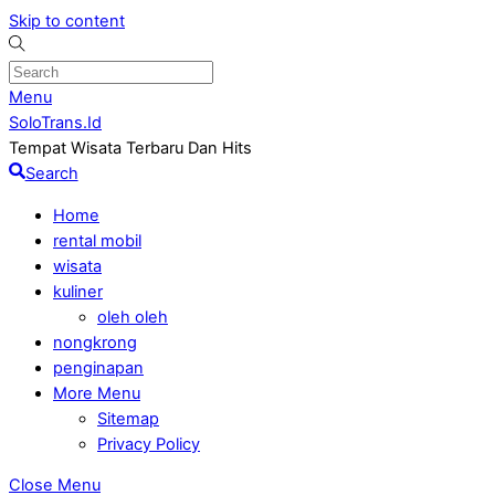
Skip to content
Menu
SoloTrans.Id
Tempat Wisata Terbaru Dan Hits
Search
Home
rental mobil
wisata
kuliner
oleh oleh
nongkrong
penginapan
More Menu
Sitemap
Privacy Policy
Close Menu