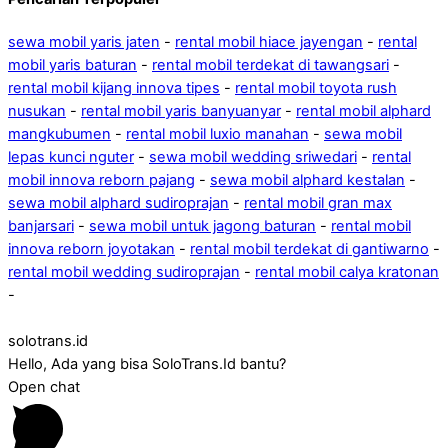
sewa mobil yaris jaten
-
rental mobil hiace jayengan
-
rental
mobil yaris baturan
-
rental mobil terdekat di tawangsari
-
rental mobil kijang innova tipes
-
rental mobil toyota rush
nusukan
-
rental mobil yaris banyuanyar
-
rental mobil alphard
mangkubumen
-
rental mobil luxio manahan
-
sewa mobil
lepas kunci nguter
-
sewa mobil wedding sriwedari
-
rental
mobil innova reborn pajang
-
sewa mobil alphard kestalan
-
sewa mobil alphard sudiroprajan
-
rental mobil gran max
banjarsari
-
sewa mobil untuk jagong baturan
-
rental mobil
innova reborn joyotakan
-
rental mobil terdekat di gantiwarno
-
rental mobil wedding sudiroprajan
-
rental mobil calya kratonan
-
solotrans.id
Hello, Ada yang bisa SoloTrans.Id bantu?
Open chat