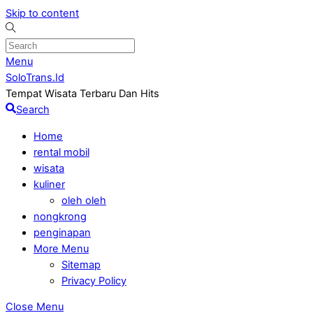
Skip to content
Menu
SoloTrans.Id
Tempat Wisata Terbaru Dan Hits
Search
Home
rental mobil
wisata
kuliner
oleh oleh
nongkrong
penginapan
More Menu
Sitemap
Privacy Policy
Close Menu