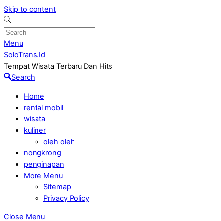
Skip to content
Menu
SoloTrans.Id
Tempat Wisata Terbaru Dan Hits
Search
Home
rental mobil
wisata
kuliner
oleh oleh
nongkrong
penginapan
More Menu
Sitemap
Privacy Policy
Close Menu