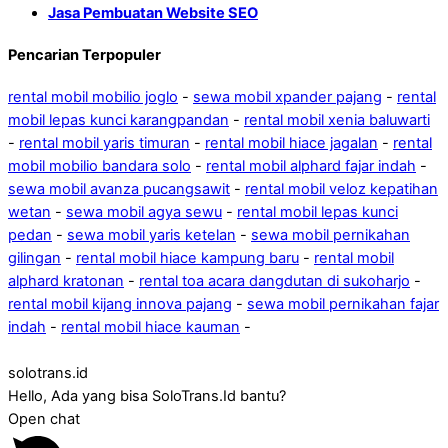
Jasa Pembuatan Website SEO
Pencarian Terpopuler
rental mobil mobilio joglo
-
sewa mobil xpander pajang
-
rental
mobil lepas kunci karangpandan
-
rental mobil xenia baluwarti
-
rental mobil yaris timuran
-
rental mobil hiace jagalan
-
rental
mobil mobilio bandara solo
-
rental mobil alphard fajar indah
-
sewa mobil avanza pucangsawit
-
rental mobil veloz kepatihan
wetan
-
sewa mobil agya sewu
-
rental mobil lepas kunci
pedan
-
sewa mobil yaris ketelan
-
sewa mobil pernikahan
gilingan
-
rental mobil hiace kampung baru
-
rental mobil
alphard kratonan
-
rental toa acara dangdutan di sukoharjo
-
rental mobil kijang innova pajang
-
sewa mobil pernikahan fajar
indah
-
rental mobil hiace kauman
-
solotrans.id
Hello, Ada yang bisa SoloTrans.Id bantu?
Open chat