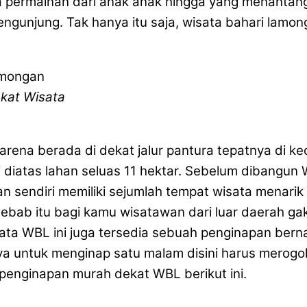
a permainan dari anak anak hingga yang menantang
gunjung. Tak hanya itu saja, wisata bahari lamong
kat Wisata
 karena berada di dekat jalur pantura tepatnya d
 diatas lahan seluas 11 hektar. Sebelum dibangun 
n sendiri memiliki sejumlah tempat wisata menari
 sebab itu bagi kamu wisatawan dari luar daerah g
sata WBL ini juga tersedia sebuah penginapan ber
a untuk menginap satu malam disini harus merogoh 
enginapan murah dekat WBL berikut ini.