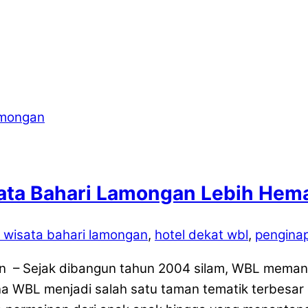
ata Bahari Lamongan Lebih Hem
 wisata bahari lamongan
,
hotel dekat wbl
,
penginap
n – Sejak dibangun tahun 2004 silam, WBL meman
na WBL menjadi salah satu taman tematik terbesar 