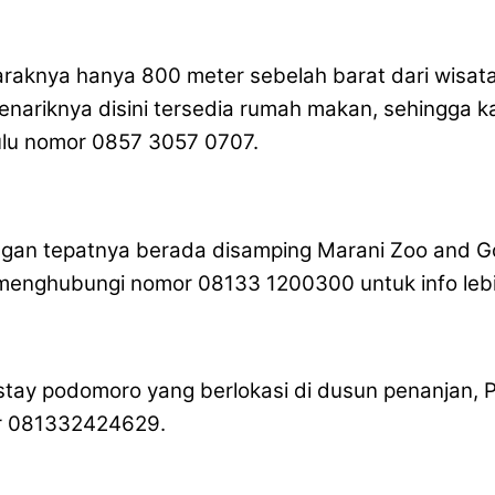
araknya hanya 800 meter sebelah barat dari wisat
Menariknya disini tersedia rumah makan, sehingga 
ulu nomor 0857 3057 0707.
mongan tepatnya berada disamping Marani Zoo and Go
menghubungi nomor 08133 1200300 untuk info lebih
tay podomoro yang berlokasi di dusun penanjan, 
or 081332424629.