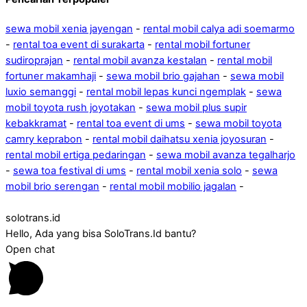
sewa mobil xenia jayengan
-
rental mobil calya adi soemarmo
-
rental toa event di surakarta
-
rental mobil fortuner
sudiroprajan
-
rental mobil avanza kestalan
-
rental mobil
fortuner makamhaji
-
sewa mobil brio gajahan
-
sewa mobil
luxio semanggi
-
rental mobil lepas kunci ngemplak
-
sewa
mobil toyota rush joyotakan
-
sewa mobil plus supir
kebakkramat
-
rental toa event di ums
-
sewa mobil toyota
camry keprabon
-
rental mobil daihatsu xenia joyosuran
-
rental mobil ertiga pedaringan
-
sewa mobil avanza tegalharjo
-
sewa toa festival di ums
-
rental mobil xenia solo
-
sewa
mobil brio serengan
-
rental mobil mobilio jagalan
-
solotrans.id
Hello, Ada yang bisa SoloTrans.Id bantu?
Open chat