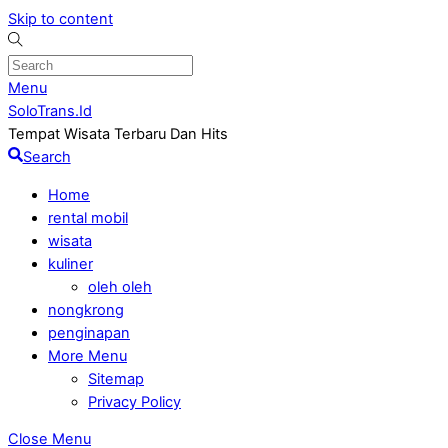
Skip to content
Menu
SoloTrans.Id
Tempat Wisata Terbaru Dan Hits
Search
Home
rental mobil
wisata
kuliner
oleh oleh
nongkrong
penginapan
More Menu
Sitemap
Privacy Policy
Close Menu