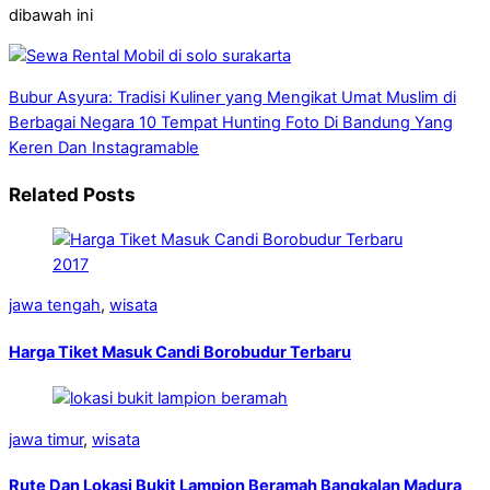
dibawah ini
Bubur Asyura: Tradisi Kuliner yang Mengikat Umat Muslim di
Berbagai Negara
10 Tempat Hunting Foto Di Bandung Yang
Keren Dan Instagramable
Related Posts
jawa tengah
,
wisata
Harga Tiket Masuk Candi Borobudur Terbaru
jawa timur
,
wisata
Rute Dan Lokasi Bukit Lampion Beramah Bangkalan Madura