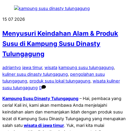
15
07
2026
Menyusuri Keindahan Alam & Produk
Susu di Kampung Susu Dinasty
Tulungagung
adriantyo
jawa timur
,
wisata
kampung susu tulungagung
,
kuliner susu dinasty tulungagung
,
pengolahan susu
tulungagung
,
produk susu lokal tulungagung
,
wisata kuliner
susu tulungagung
0
Kampung Susu Dinasty Tulungagung
– Hai, pembaca yang
ceria! Kali ini, kami akan membawa Anda menjelajahi
keindahan alam dan memanjakan lidah dengan produk susu
lezat di Kampung Susu Dinasty Tulungagung yang merupakan
salah satu
wisata di jawa timur
. Yuk, mari kita mulai