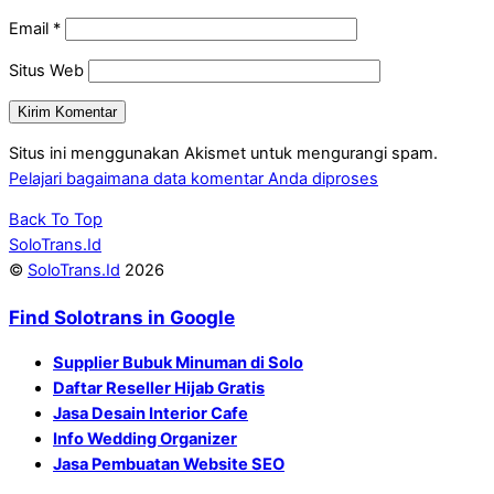
Email
*
Situs Web
Situs ini menggunakan Akismet untuk mengurangi spam.
Pelajari bagaimana data komentar Anda diproses
Back To Top
SoloTrans.Id
©
SoloTrans.Id
2026
Find Solotrans in Google
Supplier Bubuk Minuman di Solo
Daftar Reseller Hijab Gratis
Jasa Desain Interior Cafe
Info Wedding Organizer
Jasa Pembuatan Website SEO