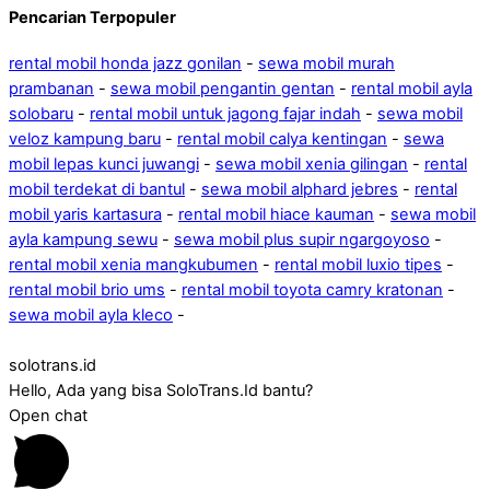
Pencarian Terpopuler
rental mobil honda jazz gonilan
-
sewa mobil murah
prambanan
-
sewa mobil pengantin gentan
-
rental mobil ayla
solobaru
-
rental mobil untuk jagong fajar indah
-
sewa mobil
veloz kampung baru
-
rental mobil calya kentingan
-
sewa
mobil lepas kunci juwangi
-
sewa mobil xenia gilingan
-
rental
mobil terdekat di bantul
-
sewa mobil alphard jebres
-
rental
mobil yaris kartasura
-
rental mobil hiace kauman
-
sewa mobil
ayla kampung sewu
-
sewa mobil plus supir ngargoyoso
-
rental mobil xenia mangkubumen
-
rental mobil luxio tipes
-
rental mobil brio ums
-
rental mobil toyota camry kratonan
-
sewa mobil ayla kleco
-
solotrans.id
Hello, Ada yang bisa SoloTrans.Id bantu?
Open chat