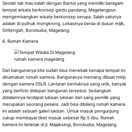
Seolah tak mau kalah dengan Bantul yang memiliki beragam
tempat wisata berkonsep gardu pandang, Magelangpun
mengembangkan wisata berkonsep serupa. Salah satunya
adalah di puthuk mongkrong. Lokasinya beraa di dusun mijik,
Giritengah, Borobudur, Magelang.
6. Rumah Kamera
rumah kamera magelang
Dari bangunanya kita sudah bisa menebak kenapa tempat ini
dinamakan rumah kamera. Bangunanya memang dibuat mirip
dengan kamera DSLR. Lantaran bentuknya yang unik, banyak
yang berfoto didepan bangunan tersebut. Sedangkan
didalamnya terdapat lukisan lukisan dari sang pemilik yang
merupakan seorang pelukis. Jadi bisa dibilang rumah kamera
ini adalah sebuah galeri lukisan. Untuk masuk pengunjung
cukup membayar tiket masuk sebesar Rp 5 ribu. Rumah
kamera ini terletak di jl. Majaksingi, Borobudur, Magelang.