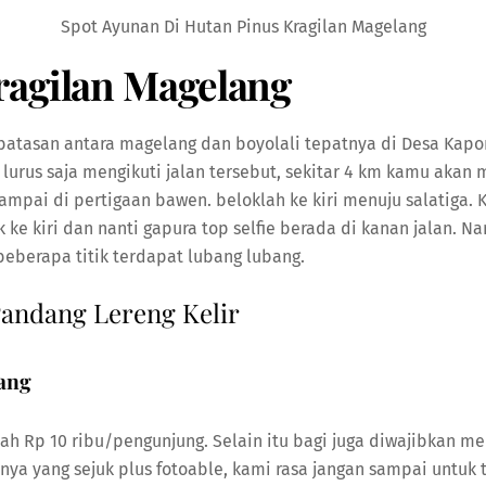
Spot Ayunan Di Hutan Pinus Kragilan Magelang
ragilan Magelang
erbatasan antara magelang dan boyolali tepatnya di Desa Kapo
 lurus saja mengikuti jalan tersebut, sekitar 4 km kamu akan
 sampai di pertigaan bawen. beloklah ke kiri menuju salatig
k ke kiri dan nanti gapura top selfie berada di kanan jalan. N
beberapa titik terdapat lubang lubang.
andang Lereng Kelir
lang
lah Rp 10 ribu/pengunjung. Selain itu bagi juga diwajibkan m
a yang sejuk plus fotoable, kami rasa jangan sampai untuk t