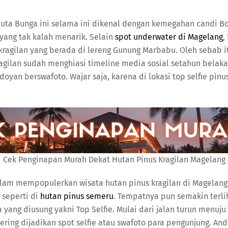
juta Bunga ini selama ini dikenal dengan kemegahan candi B
yang tak kalah menarik. Selain
spot underwater di Magelang
,
agilan yang berada di lereng Gunung Marbabu. Oleh sebab itu
ragilan sudah menghiasi timeline media sosial setahun belaka
oyan berswafoto. Wajar saja, karena di lokasi top selfie pinu
Cek Penginapan Murah Dekat Hutan Pinus Kragilan Magelang
am mempopulerkan wisata hutan pinus kragilan di Magelang in
 seperti di
hutan pinus semeru
. Tempatnya pun semakin terlih
ang diusung yakni Top Selfie. Mulai dari jalan turun menuju
 sering dijadikan spot selfie atau swafoto para pengunjung.