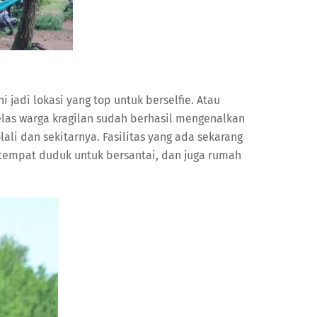
jadi lokasi yang top untuk berselfie. Atau
jelas warga kragilan sudah berhasil mengenalkan
lali dan sekitarnya. Fasilitas yang ada sekarang
 tempat duduk untuk bersantai, dan juga rumah