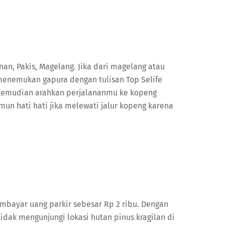
nan, Pakis, Magelang. Jika dari magelang atau
 menemukan gapura dengan tulisan Top Selife
a. Kemudian arahkan perjalananmu ke kopeng
amun hati hati jika melewati jalur kopeng karena
embayar uang parkir sebesar Rp 2 ribu. Dengan
idak mengunjungi lokasi hutan pinus kragilan di