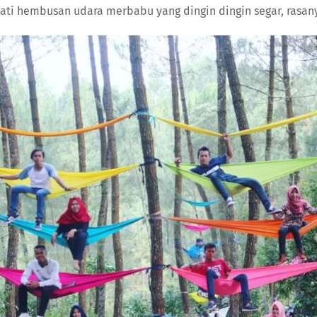
ati hembusan udara merbabu yang dingin dingin segar, rasan