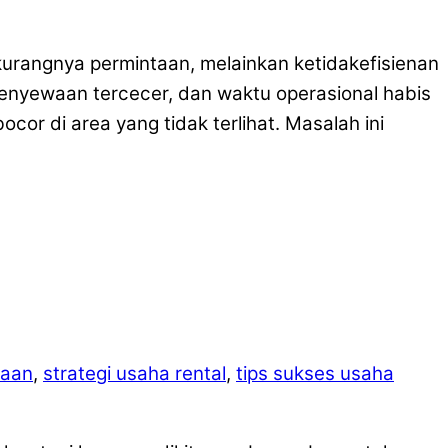
kurangnya permintaan, melainkan ketidakefisienan
 penyewaan tercecer, dan waktu operasional habis
or di area yang tidak terlihat. Masalah ini
raan
,
strategi usaha rental
,
tips sukses usaha