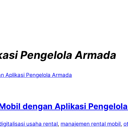
kasi Pengelola Armada
Mobil dengan Aplikasi Pengelol
digitalisasi usaha rental
,
manajemen rental mobil
,
o