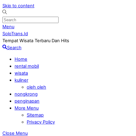
Skip to content
Menu
SoloTrans.Id
Tempat Wisata Terbaru Dan Hits
Search
Home
rental mobil
wisata
kuliner
oleh oleh
nongkrong
penginapan
More Menu
Sitemap
Privacy Policy
Close Menu