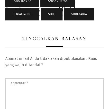
JAWA TENGAH
,
KARANGANYAR
,
Rental carter sewa mobil pick up
terdekat
RENTAL MOBIL
,
SOLO
,
SURAKARTA
TINGGALKAN BALASAN
Alamat email Anda tidak akan dipublikasikan.
Ruas
yang wajib ditandai
*
Komentar
*