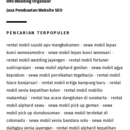
Info Wedding Organizer
Jasa Pembuatan Website SEO
PENCARIAN TERPOPULER
rental mobil suzuki apv mangkubumen
-
sewa mobil lepas
kunci wonosamodro
-
sewa mobil lepas kunci wonosari
-
rental mobil wedding jayengan
-
rental mobil fortuner
sudiroprajan
-
sewa mobil alphard gonilan
-
sewa mobil agya
keprabon
-
sewa mobil pernikahan tegalharjo
-
rental mobil
hiace banjarsari
-
rental mobil ertiga kampung baru
-
rental
mobil xenia kepatihan kulon
-
rental mobil mobilio
makamhaji
-
rental toa acara dangdutan di surakarta
-
rental
mobil alphard sewu
-
sewa mobil pick up gentan
-
sewa
mobil pick up dunukusuman
-
sewa mobil terdekat di
colomadu
-
sewa mobil xenia bandara solo
-
sewa mobil
daihatsu xenia jayengan
-
rental mobil alphard kepatihan