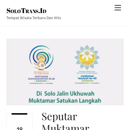
Skip
Men
SoloTrans.Id
to
content
Tempat Wisata Terbaru Dan Hits
Seputar
Muktamar