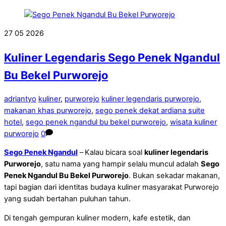
27
05
2026
Kuliner Legendaris Sego Penek Ngandul
Bu Bekel Purworejo
adriantyo
kuliner
,
purworejo
kuliner legendaris purworejo
,
makanan khas purworejo
,
sego penek dekat ardiana suite
hotel
,
sego penek ngandul bu bekel purworejo
,
wisata kuliner
purworejo
0
Sego Penek Ngandul
–
Kalau bicara soal
kuliner legendaris
Purworejo
, satu nama yang hampir selalu muncul adalah
Sego
Penek Ngandul Bu Bekel Purworejo
. Bukan sekadar makanan,
tapi bagian dari identitas budaya kuliner masyarakat Purworejo
yang sudah bertahan puluhan tahun.
Di tengah gempuran kuliner modern, kafe estetik, dan