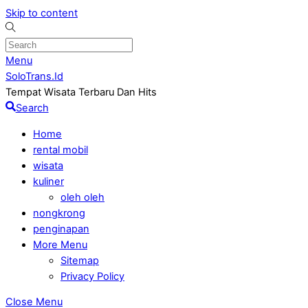
Skip to content
Menu
SoloTrans.Id
Tempat Wisata Terbaru Dan Hits
Search
Home
rental mobil
wisata
kuliner
oleh oleh
nongkrong
penginapan
More Menu
Sitemap
Privacy Policy
Close Menu