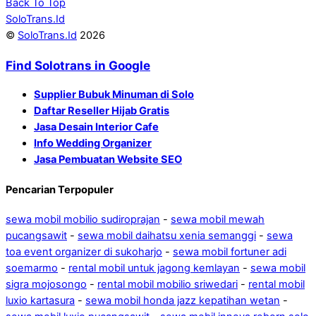
Back To Top
SoloTrans.Id
©
SoloTrans.Id
2026
Find Solotrans in Google
Supplier Bubuk Minuman di Solo
Daftar Reseller Hijab Gratis
Jasa Desain Interior Cafe
Info Wedding Organizer
Jasa Pembuatan Website SEO
Pencarian Terpopuler
sewa mobil mobilio sudiroprajan
-
sewa mobil mewah
pucangsawit
-
sewa mobil daihatsu xenia semanggi
-
sewa
toa event organizer di sukoharjo
-
sewa mobil fortuner adi
soemarmo
-
rental mobil untuk jagong kemlayan
-
sewa mobil
sigra mojosongo
-
rental mobil mobilio sriwedari
-
rental mobil
luxio kartasura
-
sewa mobil honda jazz kepatihan wetan
-