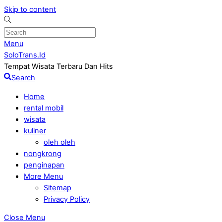
Skip to content
Menu
SoloTrans.Id
Tempat Wisata Terbaru Dan Hits
Search
Home
rental mobil
wisata
kuliner
oleh oleh
nongkrong
penginapan
More Menu
Sitemap
Privacy Policy
Close Menu