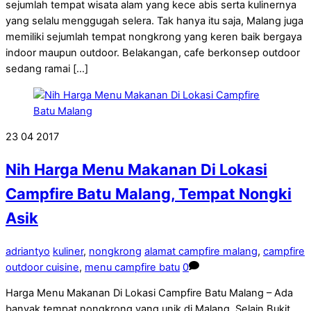
sejumlah tempat wisata alam yang kece abis serta kulinernya
yang selalu menggugah selera. Tak hanya itu saja, Malang juga
memiliki sejumlah tempat nongkrong yang keren baik bergaya
indoor maupun outdoor. Belakangan, cafe berkonsep outdoor
sedang ramai […]
23
04
2017
Nih Harga Menu Makanan Di Lokasi
Campfire Batu Malang, Tempat Nongki
Asik
adriantyo
kuliner
,
nongkrong
alamat campfire malang
,
campfire
outdoor cuisine
,
menu campfire batu
0
Harga Menu Makanan Di Lokasi Campfire Batu Malang – Ada
banyak tempat nongkrong yang unik di Malang. Selain Bukit