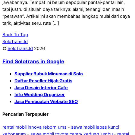
jawabannya. Tempat ini belum sepopuler pantai-pantai lain,
tapi justru di situlah daya tariknya: alami, tenang, dan masih
“perawan”. Artikel ini akan membahas lengkap mulai dari daya
tarik, aktivitas seru, rute […]
Back To Top
SoloTrans.Id
©
SoloTrans.Id
2026
Find Solotrans in Google
Supplier Bubuk Minuman di Solo
Daftar Reseller Hijab Gratis
Jasa Desain Interior Cafe
Info Wedding Organizer
Jasa Pembuatan Website SEO
Pencarian Terpopuler
rental mobil innova reborn ums
-
sewa mobil lepas kunci
kebonarum
-
sewa mobil toyota camry kedung lumbu
-
rental