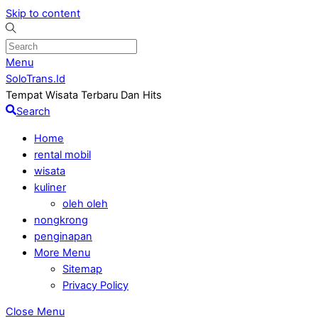
Skip to content
Menu
SoloTrans.Id
Tempat Wisata Terbaru Dan Hits
Search
Home
rental mobil
wisata
kuliner
oleh oleh
nongkrong
penginapan
More Menu
Sitemap
Privacy Policy
Close Menu