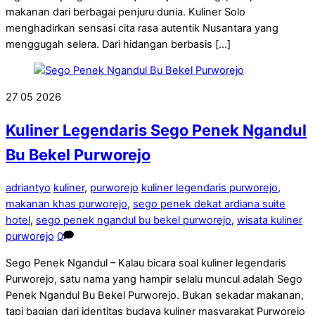
makanan dari berbagai penjuru dunia. Kuliner Solo
menghadirkan sensasi cita rasa autentik Nusantara yang
menggugah selera. Dari hidangan berbasis […]
27
05
2026
Kuliner Legendaris Sego Penek Ngandul
Bu Bekel Purworejo
adriantyo
kuliner
,
purworejo
kuliner legendaris purworejo
,
makanan khas purworejo
,
sego penek dekat ardiana suite
hotel
,
sego penek ngandul bu bekel purworejo
,
wisata kuliner
purworejo
0
Sego Penek Ngandul – Kalau bicara soal kuliner legendaris
Purworejo, satu nama yang hampir selalu muncul adalah Sego
Penek Ngandul Bu Bekel Purworejo. Bukan sekadar makanan,
tapi bagian dari identitas budaya kuliner masyarakat Purworejo