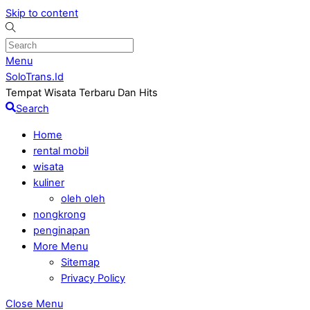
Skip to content
Menu
SoloTrans.Id
Tempat Wisata Terbaru Dan Hits
Search
Home
rental mobil
wisata
kuliner
oleh oleh
nongkrong
penginapan
More Menu
Sitemap
Privacy Policy
Close Menu