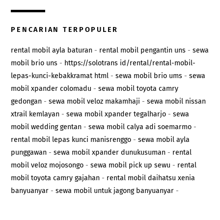
PENCARIAN TERPOPULER
rental mobil ayla baturan
-
rental mobil pengantin uns
-
sewa
mobil brio uns
-
https://solotrans id/rental/rental-mobil-
lepas-kunci-kebakkramat html
-
sewa mobil brio ums
-
sewa
mobil xpander colomadu
-
sewa mobil toyota camry
gedongan
-
sewa mobil veloz makamhaji
-
sewa mobil nissan
xtrail kemlayan
-
sewa mobil xpander tegalharjo
-
sewa
mobil wedding gentan
-
sewa mobil calya adi soemarmo
-
rental mobil lepas kunci manisrenggo
-
sewa mobil ayla
punggawan
-
sewa mobil xpander dunukusuman
-
rental
mobil veloz mojosongo
-
sewa mobil pick up sewu
-
rental
mobil toyota camry gajahan
-
rental mobil daihatsu xenia
banyuanyar
-
sewa mobil untuk jagong banyuanyar
-