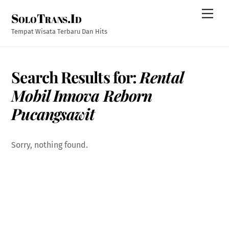
Skip
Men
SoloTrans.Id
to
content
Tempat Wisata Terbaru Dan Hits
Search Results for:
Rental
Mobil Innova Reborn
Pucangsawit
Sorry, nothing found.