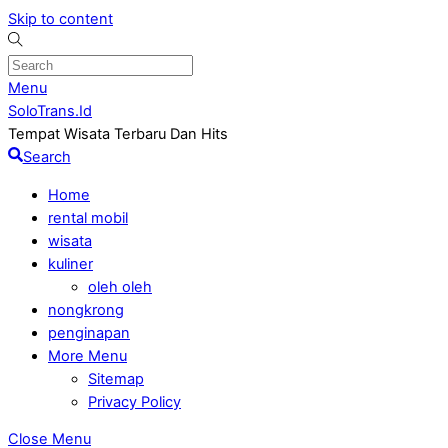
Skip to content
Menu
SoloTrans.Id
Tempat Wisata Terbaru Dan Hits
Search
Home
rental mobil
wisata
kuliner
oleh oleh
nongkrong
penginapan
More Menu
Sitemap
Privacy Policy
Close Menu