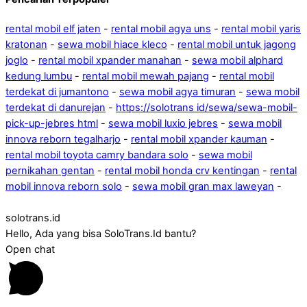
rental mobil elf jaten
-
rental mobil agya uns
-
rental mobil yaris
kratonan
-
sewa mobil hiace kleco
-
rental mobil untuk jagong
joglo
-
rental mobil xpander manahan
-
sewa mobil alphard
kedung lumbu
-
rental mobil mewah pajang
-
rental mobil
terdekat di jumantono
-
sewa mobil agya timuran
-
sewa mobil
terdekat di danurejan
-
https://solotrans id/sewa/sewa-mobil-
pick-up-jebres html
-
sewa mobil luxio jebres
-
sewa mobil
innova reborn tegalharjo
-
rental mobil xpander kauman
-
rental mobil toyota camry bandara solo
-
sewa mobil
pernikahan gentan
-
rental mobil honda crv kentingan
-
rental
mobil innova reborn solo
-
sewa mobil gran max laweyan
-
solotrans.id
Hello, Ada yang bisa SoloTrans.Id bantu?
Open chat