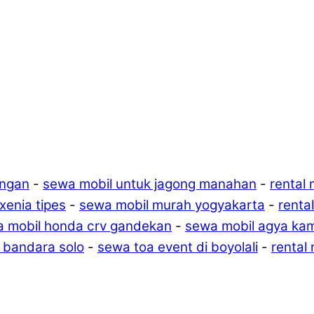
engan
-
sewa mobil untuk jagong manahan
-
rental 
 xenia tipes
-
sewa mobil murah yogyakarta
-
renta
 mobil honda crv gandekan
-
sewa mobil agya ka
y bandara solo
-
sewa toa event di boyolali
-
rental