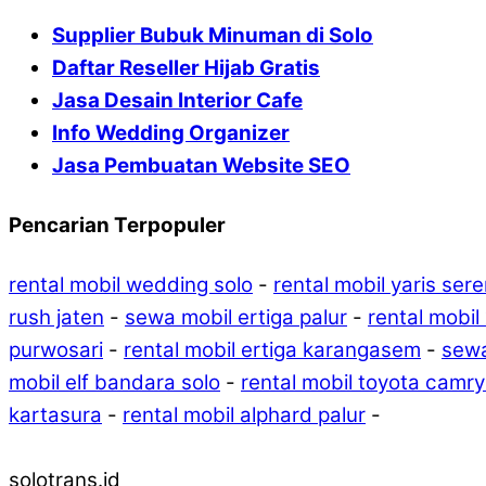
Supplier Bubuk Minuman di Solo
Daftar Reseller Hijab Gratis
Jasa Desain Interior Cafe
Info Wedding Organizer
Jasa Pembuatan Website SEO
Pencarian Terpopuler
rental mobil wedding solo
-
rental mobil yaris ser
rush jaten
-
sewa mobil ertiga palur
-
rental mobil
purwosari
-
rental mobil ertiga karangasem
-
sewa
mobil elf bandara solo
-
rental mobil toyota camr
kartasura
-
rental mobil alphard palur
-
solotrans.id