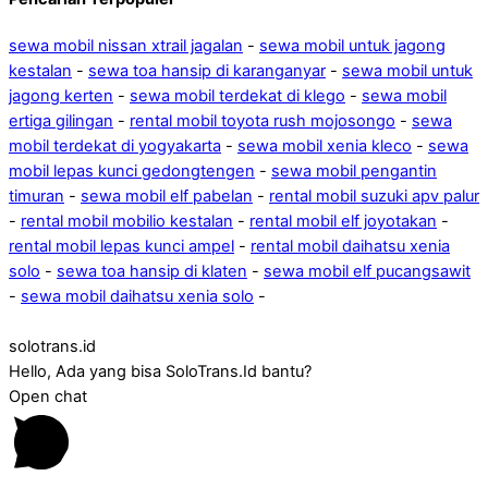
sewa mobil nissan xtrail jagalan
-
sewa mobil untuk jagong
kestalan
-
sewa toa hansip di karanganyar
-
sewa mobil untuk
jagong kerten
-
sewa mobil terdekat di klego
-
sewa mobil
ertiga gilingan
-
rental mobil toyota rush mojosongo
-
sewa
mobil terdekat di yogyakarta
-
sewa mobil xenia kleco
-
sewa
mobil lepas kunci gedongtengen
-
sewa mobil pengantin
timuran
-
sewa mobil elf pabelan
-
rental mobil suzuki apv palur
-
rental mobil mobilio kestalan
-
rental mobil elf joyotakan
-
rental mobil lepas kunci ampel
-
rental mobil daihatsu xenia
solo
-
sewa toa hansip di klaten
-
sewa mobil elf pucangsawit
-
sewa mobil daihatsu xenia solo
-
solotrans.id
Hello, Ada yang bisa SoloTrans.Id bantu?
Open chat