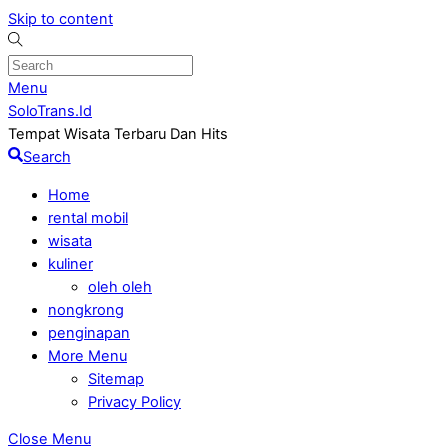
Skip to content
Menu
SoloTrans.Id
Tempat Wisata Terbaru Dan Hits
Search
Home
rental mobil
wisata
kuliner
oleh oleh
nongkrong
penginapan
More Menu
Sitemap
Privacy Policy
Close Menu