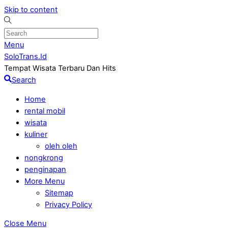
Skip to content
Menu
SoloTrans.Id
Tempat Wisata Terbaru Dan Hits
Search
Home
rental mobil
wisata
kuliner
oleh oleh
nongkrong
penginapan
More Menu
Sitemap
Privacy Policy
Close Menu