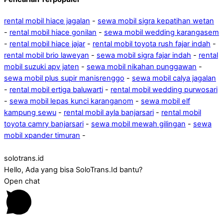
rental mobil hiace jagalan
-
sewa mobil sigra kepatihan wetan
-
rental mobil hiace gonilan
-
sewa mobil wedding karangasem
-
rental mobil hiace jajar
-
rental mobil toyota rush fajar indah
-
rental mobil brio laweyan
-
sewa mobil sigra fajar indah
-
rental
mobil suzuki apv jaten
-
sewa mobil nikahan punggawan
-
sewa mobil plus supir manisrenggo
-
sewa mobil calya jagalan
-
rental mobil ertiga baluwarti
-
rental mobil wedding purwosari
-
sewa mobil lepas kunci karanganom
-
sewa mobil elf
kampung sewu
-
rental mobil ayla banjarsari
-
rental mobil
toyota camry banjarsari
-
sewa mobil mewah gilingan
-
sewa
mobil xpander timuran
-
solotrans.id
Hello, Ada yang bisa SoloTrans.Id bantu?
Open chat