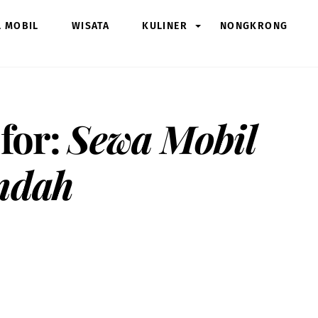
L MOBIL
WISATA
KULINER
NONGKRONG
 for:
Sewa Mobil
Indah