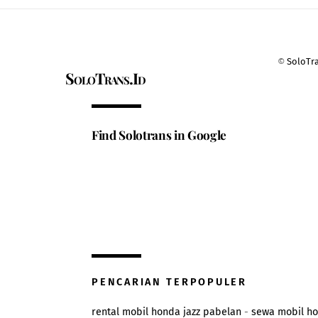
©
SoloTr
SoloTrans.Id
Find Solotrans in Google
PENCARIAN TERPOPULER
rental mobil honda jazz pabelan
-
sewa mobil h