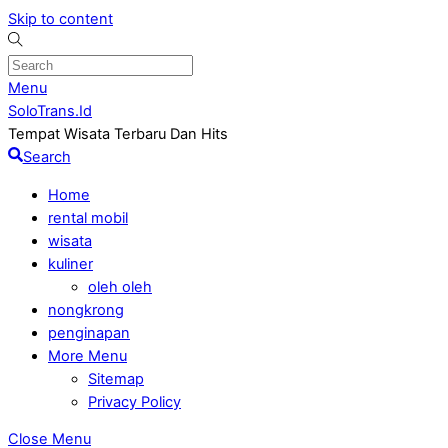
Skip to content
Menu
SoloTrans.Id
Tempat Wisata Terbaru Dan Hits
Search
Home
rental mobil
wisata
kuliner
oleh oleh
nongkrong
penginapan
More Menu
Sitemap
Privacy Policy
Close Menu