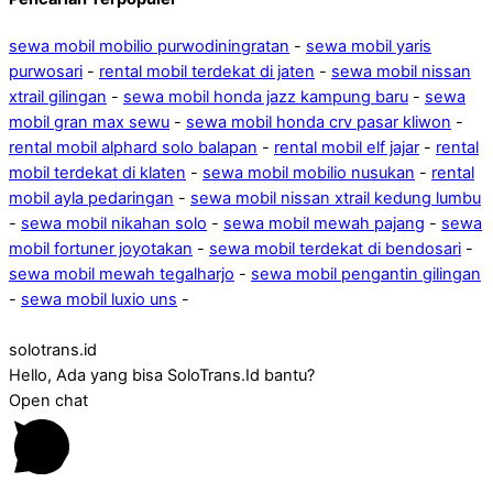
sewa mobil mobilio purwodiningratan
-
sewa mobil yaris
purwosari
-
rental mobil terdekat di jaten
-
sewa mobil nissan
xtrail gilingan
-
sewa mobil honda jazz kampung baru
-
sewa
mobil gran max sewu
-
sewa mobil honda crv pasar kliwon
-
rental mobil alphard solo balapan
-
rental mobil elf jajar
-
rental
mobil terdekat di klaten
-
sewa mobil mobilio nusukan
-
rental
mobil ayla pedaringan
-
sewa mobil nissan xtrail kedung lumbu
-
sewa mobil nikahan solo
-
sewa mobil mewah pajang
-
sewa
mobil fortuner joyotakan
-
sewa mobil terdekat di bendosari
-
sewa mobil mewah tegalharjo
-
sewa mobil pengantin gilingan
-
sewa mobil luxio uns
-
solotrans.id
Hello, Ada yang bisa SoloTrans.Id bantu?
Open chat