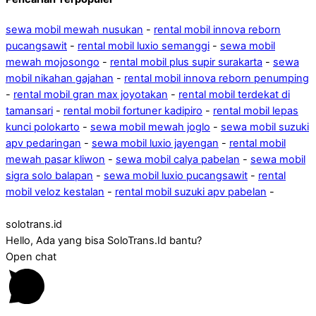
sewa mobil mewah nusukan
-
rental mobil innova reborn
pucangsawit
-
rental mobil luxio semanggi
-
sewa mobil
mewah mojosongo
-
rental mobil plus supir surakarta
-
sewa
mobil nikahan gajahan
-
rental mobil innova reborn penumping
-
rental mobil gran max joyotakan
-
rental mobil terdekat di
tamansari
-
rental mobil fortuner kadipiro
-
rental mobil lepas
kunci polokarto
-
sewa mobil mewah joglo
-
sewa mobil suzuki
apv pedaringan
-
sewa mobil luxio jayengan
-
rental mobil
mewah pasar kliwon
-
sewa mobil calya pabelan
-
sewa mobil
sigra solo balapan
-
sewa mobil luxio pucangsawit
-
rental
mobil veloz kestalan
-
rental mobil suzuki apv pabelan
-
solotrans.id
Hello, Ada yang bisa SoloTrans.Id bantu?
Open chat