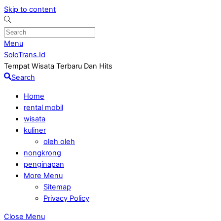
Skip to content
Menu
SoloTrans.Id
Tempat Wisata Terbaru Dan Hits
Search
Home
rental mobil
wisata
kuliner
oleh oleh
nongkrong
penginapan
More Menu
Sitemap
Privacy Policy
Close Menu