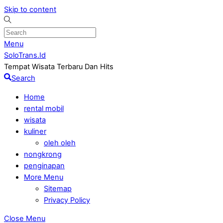
Skip to content
Menu
SoloTrans.Id
Tempat Wisata Terbaru Dan Hits
Search
Home
rental mobil
wisata
kuliner
oleh oleh
nongkrong
penginapan
More Menu
Sitemap
Privacy Policy
Close Menu