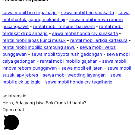
sewa mobil brio tegalharjo
-
sewa mobil brio surakarta
-
sewa
mobil untuk jagong makamhaji
-
sewa mobil innova reborn
pucangsawit
-
rental mobil fortuner baluwarti
-
rental mobil
terdekat di polanharjo
-
sewa mobil honda crv surakarta
-
rental mobil lepas kunci musuk
-
rental mobil ertiga kartasura
-
rental mobil mobilio kampung sewu
-
sewa mobil veloz
punggawan
-
sewa mobil toyota rush gedongan
-
sewa mobil
calya gedongan
-
rental mobil mobilio gajahan
-
sewa mobil
innova reborn punggawan
-
sewa mobil elf jaten
-
sewa mobil
suzuki apv jebres
-
sewa mobil wedding jayengan
-
sewa
mobil pick up joglo
-
sewa mobil honda crv tegalharjo
-
solotrans.id
Hello, Ada yang bisa SoloTrans.Id bantu?
Open chat