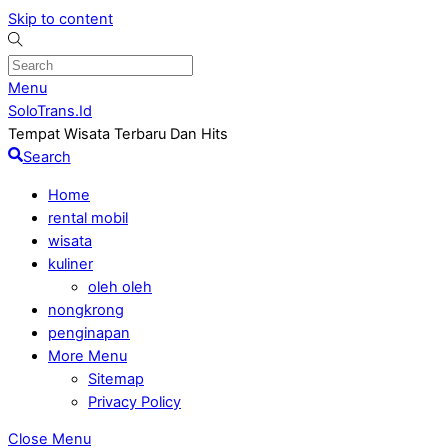
Skip to content
Menu
SoloTrans.Id
Tempat Wisata Terbaru Dan Hits
Search
Home
rental mobil
wisata
kuliner
oleh oleh
nongkrong
penginapan
More Menu
Sitemap
Privacy Policy
Close Menu