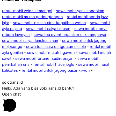
rental mobil veloz semanggi
-
sewa mobil yaris sondokan
-
rental mobil murah gedongtengen
-
rental mobil honda jazz
jajar
-
sewa mobil nissan xtrail kepatihan wetan
-
sewa mobil
ayla pajang
-
sewa mobil calya timuran
-
sewa mobil innova
reborn laweyan
-
sewa toa event organizer di karanganyar
-
sewa mobil calya dunukusuman
-
sewa mobil untuk jagong
mojosongo
-
sewa toa acara dangdutan di solo
-
rental mobil
ayla gonilan
-
sewa mobil murah ngawen
-
sewa mobil murah
sawit
-
sewa mobil fortuner sudiroprajan
-
sewa mobil
pernikahan uns
-
rental mobil hiace joglo
-
sewa mobil murah
kalikotes
-
rental mobil untuk jagong pasar kliwon
-
solotrans.id
Hello, Ada yang bisa SoloTrans.Id bantu?
Open chat