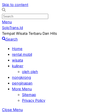
Skip to content
Menu
SoloTrans.Id
Tempat Wisata Terbaru Dan Hits
Search
Home
rental mobil
wisata
kuliner
oleh oleh
nongkrong
penginapan
More Menu
Sitemap
Privacy Policy
Close Menu