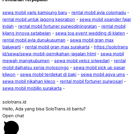
sewa mobil yaris kampung baru
-
rental mobil ayla colomadu
-
rental mobil untuk jagong keprabon
-
sewa mobil xpander fajar
indah
-
rental mobil fortuner purwodiningratan
-
rental mobil
kijang innova setabelan
-
sewa toa event wedding di klaten
-
rental mobil ayla dunukusuman
-
sewa mobil gran max
baluwarti
-
rental mobil gran max surakarta
-
https://solotrans
id/sewa/sewa-mobil-pernikahan-jagalan html
-
sewa mobil
mewah mangkubumen
-
sewa mobil veloz sriwedari
-
rental
mobil daihatsu xenia mojosongo
-
sewa mobil pick up pasar
kliwon
-
sewa mobil terdekat di baki
-
sewa mobil agya ums
-
sewa mobil nikahan kleco
-
rental mobil fortuner purwosari
-
sewa mobil mobilio surakarta
-
solotrans.id
Hello, Ada yang bisa SoloTrans.Id bantu?
Open chat