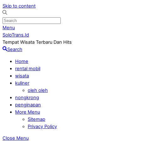
Skip to content
Menu
SoloTrans.Id
Tempat Wisata Terbaru Dan Hits
Search
Home
rental mobil
wisata
kuliner
oleh oleh
nongkrong
penginapan
More Menu
Sitemap
Privacy Policy
Close Menu